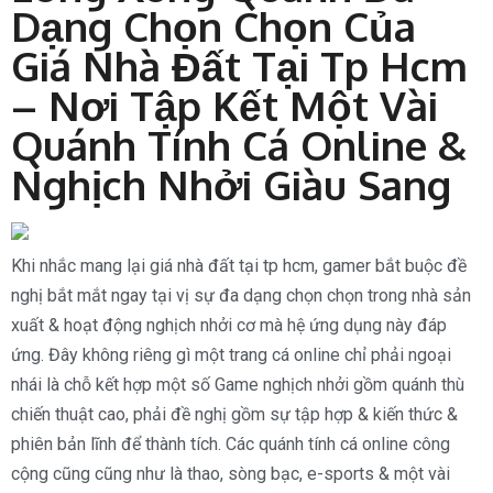
Dạng Chọn Chọn Của
Giá Nhà Đất Tại Tp Hcm
– Nơi Tập Kết Một Vài
Quánh Tính Cá Online &
Nghịch Nhởi Giàu Sang
Khi nhắc mang lại giá nhà đất tại tp hcm, gamer bắt buộc đề
nghị bắt mắt ngay tại vị sự đa dạng chọn chọn trong nhà sản
xuất & hoạt động nghịch nhởi cơ mà hệ ứng dụng này đáp
ứng. Đây không riêng gì một trang cá online chỉ phải ngoại
nhái là chỗ kết hợp một số Game nghịch nhởi gồm quánh thù
chiến thuật cao, phải đề nghị gồm sự tập hợp & kiến thức &
phiên bản lĩnh để thành tích. Các quánh tính cá online công
cộng cũng cũng như là thao, sòng bạc, e-sports & một vài