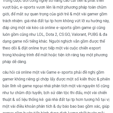
Trong cuộc đời công nghệ số nâng cao cải tiến & phát triển
vượt bậc, e-sports vươn lên là một phương pháp toàn chũm
giới, để mắt sự quan trọng của giới trẻ & một vài gamer gồm
trách nhiệm. giá nhà đất tại tp hcm không vứt lỡ xu hướng này,
đáp ứng một vài kèo cá online e-sports gồm game gì cũng
luôn gồm cũng như LOL, Dota 2, CS:GO, Valorant, PUBG & đa
dạng game nổi tiếng khác. Người nghịch vẫn gồm được thể
theo dõi & đặt online trực tiếp một vài cuộc chiến esport
trong khoảng trình để mắt hoặc tiện ích ráng tay một phương
pháp dễ dàng.
câu hỏi cá online một vài Game e-sports phải đề nghị gồm
gamer không riêng gì chớp lấy được một số kiến thức & phiên
bản lĩnh về game ngoại nhái phân tích một vài nguyên tố cũng
như tư chũm đội tuyển, lịch sử dân tộc thi đấu, một vài chiến
thuật & số liệu thống kê. giá nhà đất tại tp hcm tương hỗ tại vị
một vài điều khoản phân tích & dự báo bao bao gồm xác, giúp