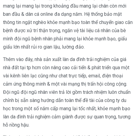
mang lại mang lại trong khoảng đầu mang lại chân còn mới
ban đầu & dân cá online đa dạng năm. Hệ thống bảo mật
thông tin ngặt nghèo khỏe mạnh bạo toàn thể chuyển giao căn
bệnh được xử trí thận trọng, ngăn vệ tài liệu cá nhân của bè
mình đội ngũ bệnh nhân phải mang lại khỏe mạnh bạo, giấu
giấu lớn nhất rủi ro gian lậu, lường đảo.
Thêm vào đây, nhà sản xuất làn da đình trải nghiệm của giá
nhà đất tại tp hcm còn nâng cao cải tiến & phát triển qua một
vài kênh liên lạc cũng như chat trực tiếp, email, điện thoại
cảm ứng thông minh & một vài mạng thị trấn hội công cộng.
Đội ngũ đội ngũ nhân viên trả lời gồm trách nhiệm luôn chuẩn
chỉnh bị sẵn sàng hướng dẫn toàn thể đề tài của công ty du
học trong một số năm cấp mang lại tốc nhất, khỏe mạnh bạo
làn da đình trải nghiệm cảm giành được sự quan trọng, tương
hỗ nồng hậu.