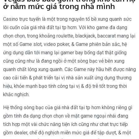
ở nằm mức giá trong nhà mình
Casino trực tuyến là một trong nguyên tố bề xung quanh sức
lôi cuốn của giá nhà đất tại tp hcm. Với kho game đa dạng
chọn chọn, trong khoảng roulette, blackjack, baccarat mang lại
một số Game slot, video poker, & Game phiên bản sắc, hệ
ứng dụng dẫn tới mang lại gamer bay bổng dạt thật giống
cũng cũng như là đang ngồi ở một sòng bạc vẻ bên xung
quanh chất lỏng xung quanh. Các Game này hầu hết được nâng
cao cải tiến & phát triển tại vị nhà sản xuất ứng dụng thương
hiệu, khỏe mạnh bạo tính công tại vị & độ trễ tốt trong thời
khắc nghịch.
Hệ thống sòng bạc của giá nhà đất tại tp hcm không riêng gì
gồm tính đa dạng chọn chọn về mặt game ngoại nhái đang
tích hợp một vài chức năng tiện ích cũng như chat trực tiếp
gồm dealer, chế độ nghịch miễn mức giá để tập dượt, & một