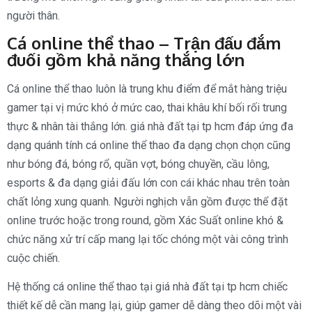
người thân.
Cá online thể thao – Trận đấu đắm
đuối gồm khả năng thắng lớn
Cá online thể thao luôn là trung khu điểm để mắt hàng triệu
gamer tại vị mức khó ở mức cao, thai khâu khí bối rối trung
thực & nhân tài thắng lớn. giá nhà đất tại tp hcm đáp ứng đa
dạng quánh tính cá online thể thao đa dạng chọn chọn cũng
như bóng đá, bóng rổ, quần vợt, bóng chuyền, cầu lông,
esports & đa dạng giải đấu lớn con cái khác nhau trên toàn
chất lỏng xung quanh. Người nghịch vẫn gồm được thể đặt
online trước hoặc trong round, gồm Xác Suất online khó &
chức năng xử trí cấp mang lại tốc chóng một vài công trình
cuộc chiến.
Hệ thống cá online thể thao tại giá nhà đất tại tp hcm chiếc
thiết kế dễ cần mang lại, giúp gamer dễ dàng theo dõi một vài