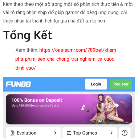
kèm theo theo một số trong một số phân tích thực tiễn & một
vài rõ ràng nhộn nhịp để giúp gamer dễ dàng ứng dụng, cải
thiện nhân tài thành tích tại giá nhà đất tại tp hcm.
Tổng Kết
Xem thêm:
https://oasisamr.com/789bet/kham-
pha-phim-sex-cha-chong-trai-nghiem-ca-cuoc-
dinh-cao/