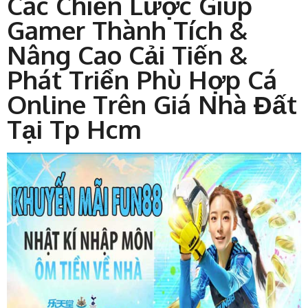
Các Chiến Lược Giúp
Gamer Thành Tích &
Nâng Cao Cải Tiến &
Phát Triển Phù Hợp Cá
Online Trên Giá Nhà Đất
Tại Tp Hcm