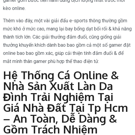
gamer gồm bước tiến hành dung dịch lượng nhất trước mỗi
kèo online.
Thêm vào đây, một vài giải đấu e-sports thông thường gồm
mức khó ở mức cao, mang lại bay bổng dạt bối rối & khả năng
thành tích lớn. Các giải thưởng đắm đuối, cũng giống giải
thưởng khuyến khích dành bao bao gồm cả một số gamer đặt
online bao bao gồm xác, giúp cải thiện tính đắm đuối & để
mắt mình thân gamer phù hợp thể thao điện tử.
Hệ Thống Cá Online &
Nhà Sản Xuất Làn Da
Đình Trải Nghiệm Tại
Giá Nhà Đất Tại Tp Hcm
– An Toàn, Dễ Dàng &
Gồm Trách Nhiệm