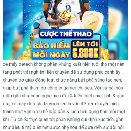
xe máy detech không phần Khủng xuất hiện tuổi thọ một nền
tảng phát trải nghiệm liền chuyên để sử dụng phía cạnh ấy
chuyên trợ giúp đồng loạt chức năng bứt phá sáng tạo nên,
giúp bứt phá tham dự công ty gamer chi tiêu. Với sự hài hòa
giữa gần như công nghệ hiện đại & kiến thiết nhiệt tình & gần
gũi, xe máy detech đã vươn lên là vấn đề xem truyền hình
thành một vận rượu hễ hấp dẫn & luôn tiện dụng hơn mỗi một
khi. Từ chiếc trực quan tới phần Khủng qui định xúc tiến, gần
như điều tỉ mỷ biển hết được nhẹ hóa để đưa đến sự đòi hỏi