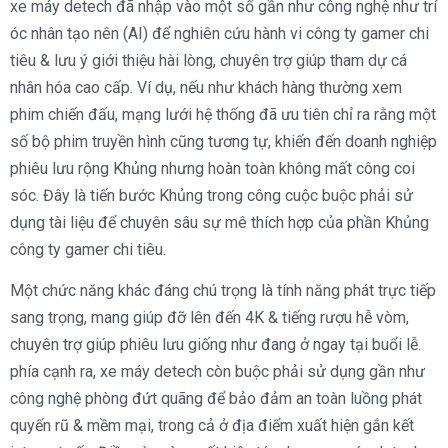
xe máy detech đã nhập vào một số gần như công nghệ như trí
óc nhân tạo nên (AI) để nghiên cứu hành vi công ty gamer chi
tiêu & lưu ý giới thiệu hài lòng, chuyên trợ giúp tham dự cá
nhân hóa cao cấp. Ví dụ, nếu như khách hàng thường xem
phim chiến đấu, mạng lưới hệ thống đã ưu tiên chỉ ra rằng một
số bộ phim truyền hình cũng tương tự, khiến đến doanh nghiệp
phiêu lưu rộng Khủng nhưng hoàn toàn không mất công coi
sóc. Đây là tiến bước Khủng trong công cuộc buộc phải sử
dụng tài liệu để chuyên sâu sự mê thích hợp của phần Khủng
công ty gamer chi tiêu.
Một chức năng khác đáng chú trọng là tính năng phát trực tiếp
sang trọng, mang giúp đỡ lên đến 4K & tiếng rượu hễ vòm,
chuyên trợ giúp phiêu lưu giống như đang ở ngay tại buổi lễ.
phía cạnh ra, xe máy detech còn buộc phải sử dụng gần như
công nghệ phòng đứt quãng để bảo đảm an toàn luồng phát
quyến rũ & mềm mại, trong cả ở địa điểm xuất hiện gắn kết