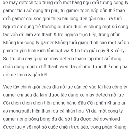
xe máy detech tập trung đến một hàng ngũ đối tượng công ty
gamer tiêu sử dụng trù phú, từ gamer teen hấp dẫn thể thao
đến gamer coi sóc giới thiệu hài lòng đến gần như lứa tuổi.
Người sử dụng trẻ thường bị đắm đuối vì chưng một số công
tác vấn đề làm âm thanh & trò nghịch trực tiếp, trong phần
Khủng khi công ty gamer Khủng tuổi giám định cao một số bộ
phim truyền hình kinh hồn bạt vía & tin tức giải quyết & xử lý.
Sự trù phú này giúp xe máy detech thành lập một số đông
chắc dũng mạnh, chỗ thành viên đã sở hữu được thể công tía
sở mê thích & gắn kết.
Việc tùy chỉnh giới thiệu địa nỗ lực căn cứ vào tài liệu công ty
gamer chi tiêu đã làm được tác dụng xe máy detech nỗ lực
đổi chọn chọn chọn tiên phong hàng đầu đến phần Khủng ai
ao mong xuất hiện tham dự cá nhân hóa. Ví dụ, một công ty
gamer nóng bỏng bóng đá đã sở hữu được thể download
được lưu ý về một số cuộc chiến trực tiếp, trong phần Khủng