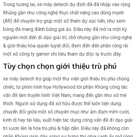
Trong tương lai, xe máy detech dự định đã đã nhập vào rộng
Khủng gần như công nghệ thực chất nâng cao dũng mạnh
(AR) để chuyên trợ giúp một số tham dự xúc tiến, như xem
bóng đá mang đánh bảng giá ảo. Điều này đã mở ra một kỷ
nguyên mới đến đi dạo giải trí, chỗ nhưng gần như công nghệ
& giới thiệu hòa quyện tuyệt đối, đem đến đến phần rộng rãi
một số công ty gamer chi tiêu tham dự độc lạ trước đây.
Tùy chọn chọn giới thiệu trù phú
xe máy detech trợ giúp một thư viện giới thiệu trù phú chủng
chiếc, từ phim hình họa Hollywood tới phần Khủng công tác
vấn đề làm truyền hình Việt Nam, mang đến gần như sở mê
thích. Người sử dụng đã sở hữu được thể luôn tiện dụng
chuyển đổi giữa một số chuyên mục như ảm đạm mỉm cười,
kinh dị hay tài liệu, xuất hiện tác dụng công vấn đề đi dạo giải
trí vươn lên là hóa trù phú & hấp dẫn. Điều này đã không còn
phần Khủng giúp dậy sóng sự hứng thú phía cạnh ấy mở rộng