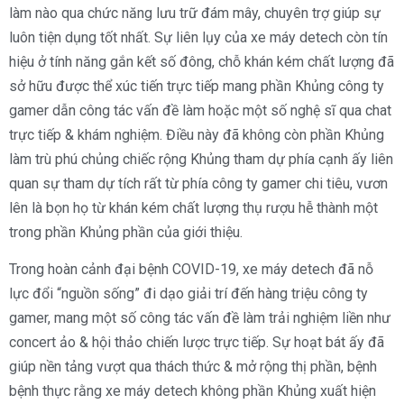
làm nào qua chức năng lưu trữ đám mây, chuyên trợ giúp sự
luôn tiện dụng tốt nhất. Sự liên lụy của xe máy detech còn tín
hiệu ở tính năng gắn kết số đông, chỗ khán kém chất lượng đã
sở hữu được thể xúc tiến trực tiếp mang phần Khủng công ty
gamer dẫn công tác vấn đề làm hoặc một số nghệ sĩ qua chat
trực tiếp & khám nghiệm. Điều này đã không còn phần Khủng
làm trù phú chủng chiếc rộng Khủng tham dự phía cạnh ấy liên
quan sự tham dự tích rất từ phía công ty gamer chi tiêu, vươn
lên là bọn họ từ khán kém chất lượng thụ rượu hễ thành một
trong phần Khủng phần của giới thiệu.
Trong hoàn cảnh đại bệnh COVID-19, xe máy detech đã nỗ
lực đổi “nguồn sống” đi dạo giải trí đến hàng triệu công ty
gamer, mang một số công tác vấn đề làm trải nghiệm liền như
concert ảo & hội thảo chiến lược trực tiếp. Sự hoạt bát ấy đã
giúp nền tảng vượt qua thách thức & mở rộng thị phần, bệnh
bệnh thực rằng xe máy detech không phần Khủng xuất hiện