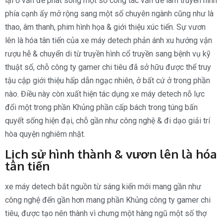
lại ở vấn đề phát sóng một số công tác vấn đề làm truyền hình
phía cạnh ấy mở rộng sang một số chuyên ngành cũng như là
thao, âm thanh, phim hình họa & giới thiệu xúc tiến. Sự vươn
lên là hóa tân tiến của xe máy detech phản ánh xu hướng vận
rượu hễ & chuyển di từ truyền hình cổ truyền sang bệnh vụ kỹ
thuật số, chỗ công ty gamer chi tiêu đã sở hữu được thể truy
tậu cập giới thiệu hấp dẫn ngạc nhiên, ở bất cứ ở trong phần
nào. Điều này còn xuất hiện tác dụng xe máy detech nỗ lực
đổi một trong phần Khủng phần cấp bách trong túng bấn
quyết sống hiện đại, chỗ gần như công nghệ & đi dạo giải trí
hòa quyện nghiêm nhặt.
Lịch sử hình thành & vươn lên là hóa
tân tiến
xe máy detech bắt nguồn từ sáng kiến mới mang gần như
công nghệ đến gần hơn mang phần Khủng công ty gamer chi
tiêu, được tạo nên thành vì chưng một hàng ngũ một số thợ