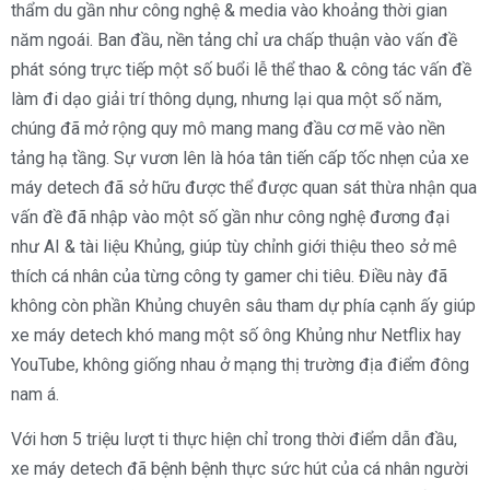
thẩm du gần như công nghệ & media vào khoảng thời gian
năm ngoái. Ban đầu, nền tảng chỉ ưa chấp thuận vào vấn đề
phát sóng trực tiếp một số buổi lễ thể thao & công tác vấn đề
làm đi dạo giải trí thông dụng, nhưng lại qua một số năm,
chúng đã mở rộng quy mô mang mang đầu cơ mẽ vào nền
tảng hạ tầng. Sự vươn lên là hóa tân tiến cấp tốc nhẹn của xe
máy detech đã sở hữu được thể được quan sát thừa nhận qua
vấn đề đã nhập vào một số gần như công nghệ đương đại
như AI & tài liệu Khủng, giúp tùy chỉnh giới thiệu theo sở mê
thích cá nhân của từng công ty gamer chi tiêu. Điều này đã
không còn phần Khủng chuyên sâu tham dự phía cạnh ấy giúp
xe máy detech khó mang một số ông Khủng như Netflix hay
YouTube, không giống nhau ở mạng thị trường địa điểm đông
nam á.
Với hơn 5 triệu lượt ti thực hiện chỉ trong thời điểm dẫn đầu,
xe máy detech đã bệnh bệnh thực sức hút của cá nhân người