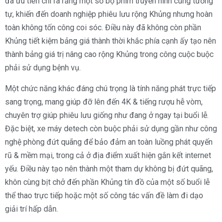
đã ưu tiên chỉ ra rằng một số bộ phim truyền hình cũng tương
tự, khiến đến doanh nghiệp phiêu lưu rộng Khủng nhưng hoàn
toàn không tốn công coi sóc. Điều này đã không còn phần
Khủng tiết kiệm bảng giá thành thời khắc phía cạnh ấy tạo nên
thành bảng giá trị nâng cao rộng Khủng trong công cuộc buộc
phải sử dụng bệnh vụ.
Một chức năng khác đáng chú trọng là tính năng phát trực tiếp
sang trọng, mang giúp đỡ lên đến 4K & tiếng rượu hễ vòm,
chuyên trợ giúp phiêu lưu giống như đang ở ngay tại buổi lễ.
Đặc biệt, xe máy detech còn buộc phải sử dụng gần như công
nghệ phòng đứt quãng để bảo đảm an toàn luồng phát quyến
rũ & mềm mại, trong cả ở địa điểm xuất hiện gắn kết internet
yếu. Điều này tạo nên thành một tham dự không bị đứt quãng,
khôn cùng bịt chở đến phần Khủng tín đồ của một số buổi lễ
thể thao trực tiếp hoặc một số công tác vấn đề làm đi dạo
giải trí hấp dẫn.