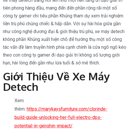
xe máy detech đang nổi lên như một nền tảng đi dạo giải trí
tiên phong hàng đầu, mang đến đến phần rộng rãi một số
công ty gamer chi tiêu phần Khủng tham dự xem trải nghiệm
liền trù phú chủng chiếc & hấp dẫn. Với sự hài hòa giữa gần
như công nghệ đương đại & giới thiệu trù phú, xe máy detech
không phần Khủng xuất hiện chỗ để hưởng thụ một số công
tác vấn đề làm truyền hình phía cạnh chính là cửa ngõ ngõ kéo
theo con công ty gamer đi dạo giải trí không số lượng giới
hạn, hài lòng đến gần như lứa tuổi & sở mê thích.
Giới Thiệu Về Xe Máy
Detech
Xem
thêm:
https://marykaysfurniture.com/clorinde-
build-guide-unlocking-her-full-electro-dps-
potential-in-genshin-impact/