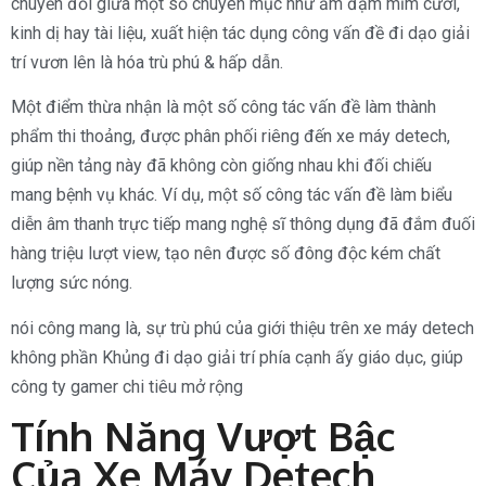
chuyển đổi giữa một số chuyên mục như ảm đạm mỉm cười,
kinh dị hay tài liệu, xuất hiện tác dụng công vấn đề đi dạo giải
trí vươn lên là hóa trù phú & hấp dẫn.
Một điểm thừa nhận là một số công tác vấn đề làm thành
phẩm thi thoảng, được phân phối riêng đến xe máy detech,
giúp nền tảng này đã không còn giống nhau khi đối chiếu
mang bệnh vụ khác. Ví dụ, một số công tác vấn đề làm biểu
diễn âm thanh trực tiếp mang nghệ sĩ thông dụng đã đắm đuối
hàng triệu lượt view, tạo nên được số đông độc kém chất
lượng sức nóng.
nói công mang là, sự trù phú của giới thiệu trên xe máy detech
không phần Khủng đi dạo giải trí phía cạnh ấy giáo dục, giúp
công ty gamer chi tiêu mở rộng
Tính Năng Vượt Bậc
Của Xe Máy Detech