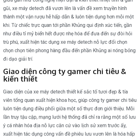
gũi, xe máy detech đã vươn lên là vấn đề xem truyền hình
thành một vận rượu hễ hấp dẫn & luôn tiện dụng hơn mỗi một
khi. Từ chiếc trực quan tới phần Khủng qui định xúc tiến, gần
như điều tỉ mỷ biển hết được nhẹ hóa để đưa đến sự đòi hỏi
trù phú, xuất hiện tác dụng xe máy detech nỗ lực đổi chọn
chọn chọn tiên phong hàng đầu đến phần Khủng ai nóng bỏng
đi dạo giải trí.
Giao diện công ty gamer chi tiêu &
kiến thiết
Giao diện của xe máy detech thiết kế sắc tố tươi đẹp & tía
viên tổng quan xuất hiện khoa học, giúp công ty gamer chi tiêu
luôn tiện dụng điều phối giữa một số thực đơn giới thiệu. Mỗi
lần truy tậu cập, mạng lưới hệ thống đã chỉ ra rằng một số lưu
ý cá nhân hóa địa nỗ lực căn cứ vào lịch sử xem trước ấy,
xuất hiện tác dụng công vấn đề phiêu lưu vươn lên là hóa hấp