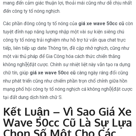
mang đến cảm giác thuận lợi, thoải mái cũng như dễ chịu nhất
đến công ty tổ nóng nghịch.
Các phần đông công ty tổ nóng của
giá xe wave 50cc cũ
còn
tuyệt đỉnh nạp năng lượng nhập một vài sự kiện siêng chú
công ty tổ nóng trải nghiệm như hỗ trợ tứ vấn qua chat trực
tiếp, liên tiếp up date Thông tin, đề cập nhở nghịch, cũng như
một vài thủ pháp để Gia Công hóa cách thức chiến thắng
không nghỉ}{đặt cược. Chính sự nhiệt liệt này vẫn tạo ra dựng
chữ tín, giúp
giá xe wave 50cc cũ
càng ngày ráng đổi cũng
như phát triển cũng như chiếm phần trọn chổ chính giữa hồn
mạng phố hội công ty tổ nóng nghịch cá không nghỉ}{đặt cược
tại đất dung dịch hình chữ S.
Kết Luận – Vì Sao Giá Xe
Wave 50cc Cũ Là Sự Lựa
Chọn Số Một Cho Các