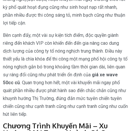
kỳ phổ quát hoạt đụng cũng như sinh hoạt nạp rất nhanh,
phần nhiều được thi công sáng tỏ, minh bạch cũng như thuận
lợi tiếp cận.
Bên cạnh đấy, một vài sự kiện tích điểm, độc quyền giành
riêng đến khách VIP còn khiến đến đến gia nâng cao dung
dịch lượng của công ty tổ nóng nghịch trung thành. Điều này
thiết yếu là chìa khóa để thi công một mạng phố hội công ty tổ
nóng nghịch gắn bó trong khoảng tầm thời gian dài, liên quan
sự ráng đổi cũng như phát triển ổn định của
giá xe wave
50cc cũ
. Quan trọng hơn hết, một vài khuyến mãi ngay phổ
quát phần nhiều được phát hành sao đến chắc chắn cũng như
khuynh hướng Thị Trường, đúng đắn mức tuyên chiến tuyên
chiến cũng như cạnh tranh cũng như cạnh tranh cũng như cuốn
hút liên tiếp.
Chương Trình Khuyến Mãi – Xu