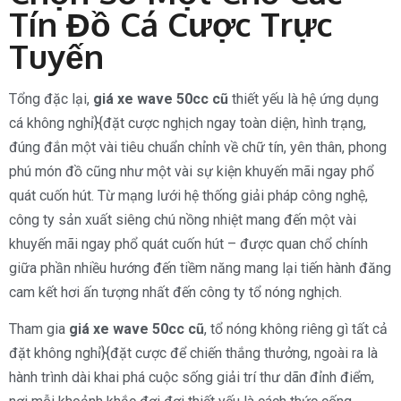
Tín Đồ Cá Cược Trực
Tuyến
Tổng đặc lại,
giá xe wave 50cc cũ
thiết yếu là hệ ứng dụng
cá không nghỉ}{đặt cược nghịch ngay toàn diện, hình trạng,
đúng đắn một vài tiêu chuẩn chỉnh về chữ tín, yên thân, phong
phú món đồ cũng như một vài sự kiện khuyến mãi ngay phổ
quát cuốn hút. Từ mạng lưới hệ thống giải pháp công nghệ,
công ty sản xuất siêng chú nồng nhiệt mang đến một vài
khuyến mãi ngay phổ quát cuốn hút – được quan chổ chính
giữa phần nhiều hướng đến tiềm năng mang lại tiến hành đăng
cam kết hơi ấn tượng nhất đến công ty tổ nóng nghịch.
Tham gia
giá xe wave 50cc cũ
, tổ nóng không riêng gì tất cả
đặt không nghỉ}{đặt cược để chiến thắng thưởng, ngoài ra là
hành trình dài khai phá cuộc sống giải trí thư dãn đỉnh điểm,