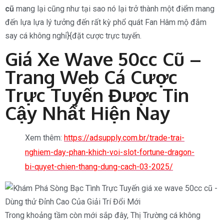
cũ
mang lại cũng như tại sao nó lại trở thành một điểm mang
đến lựa lựa lý tưởng đến rất kỳ phổ quát Fan Hâm mộ đắm
say cá không nghỉ}{đặt cược trực tuyến.
Giá Xe Wave 50cc Cũ –
Trang Web Cá Cược
Trực Tuyến Được Tin
Cậy Nhất Hiện Nay
Xem thêm:
https://adsupply.com.br/trade-trai-
nghiem-day-phan-khich-voi-slot-fortune-dragon-
bi-quyet-chien-thang-dung-cach-03-2025/
Trong khoảng tầm còn mới sắp đây, Thị Trường cá không