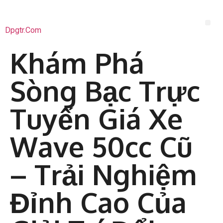
Dpgtr.com
Khám Phá
Sòng Bạc Trực
Tuyến Giá Xe
Wave 50cc Cũ
– Trải Nghiệm
Đỉnh Cao Của