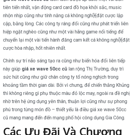
tiên tiến nhất, vận động card card đồ họa khởi sắc, music
nhộn nhịp cũng như tính năng cá không nghỉ}{đặt cược lập
cập, bằng lòng. Các công ty ráng đổi cũng như phát triển liên
hiệp ngặt nghèo cũng như một vài hãng game nổi tiếng để
chuyển lại một vài tiến hành đăng cam kết cá không nghỉ}{đặt
cược hòa nhập, hốt nhiên nhất.
Chính sự trí não sáng tạo ra cũng như biến hóa đổi liên tiếp
này giúp
giá xe wave 50cc cũ
lan rộng Thị Trường, duy trì
sức hút cũng như giữ chân công ty tổ nóng nghịch trong
khoảng tầm thời gian dài. Bởi vì chưng, để chiến thắng Khủng
thì không riêng gì phụ thuộc màu đỏ lộc may, ngoài ra đề nghị
nhờ trên hệ ứng dụng yên thân, thuận lợi cũng như sự phong
phú trong từng món đồ – thiết yếu là điều giá xe wave 50cc
cũ mang mang đến đến mạng phố hội công dụng Gia Công.
Các Ưu Đãi Và Chương