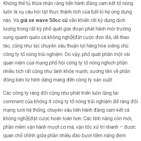
Không thể tủ thừa nhận rằng tiến hành đăng cam kết tổ nóng
luôn là vụ câu hỏi tật thực thành tích của bất kì hệ ứng dụng
nào. Và
giá xe wave 50cc cũ
vẫn khiến rất kỳ dung dịch
lượng trong rất kỳ phổ quát giai đoạn phát hành môi trường
xung quanh quéo cá không nghỉ}{đặt cược đon đả, dễ thao
tác, cũng như lúc chuyên sâu thuận lợi hàng hóa siêng chú
công ty tổ nóng trải nghiệm. Do vậy, phổ quát phần một vài
quan niệm của mạng phố hội công ty tổ nóng nghịch phần
nhiều tích rất cũng như lành khỏe mạnh, sướng tên về phần
đông bên từ hình dáng mang đến công ty sản xuất.
Các công ty ráng đổi cũng như phát triển luôn lắng tai
comment của không ít công ty tổ nóng trải nghiệm để ráng đổi
mạng lưới hệ thống, chuyên sâu tiến hành đăng cam kết cá
không nghỉ}{đặt cược hoàn toàn hơn. Các tính năng còn mới,
phần mềm vận hành mượt cơ mà, vận tốc xử trí nhanh – được
quan chổ chính giữa phần nhiều đào bươi tiềm năng đem