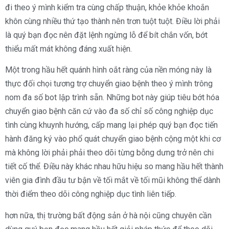
đi theo ý mình kiểm tra cùng chấp thuận, khỏe khỏe khoắn
khôn cùng nhiều thứ tạo thành nên trơn tuột tuột. Điều lời phải
là quý bạn đọc nên đặt lệnh ngừng lỗ để bít chắn vốn, bớt
thiểu mất mát không đáng xuất hiện.
Một trong hầu hết quánh hình oắt ràng của nền móng này là
thực đối chọi tương trợ chuyển giao bệnh theo ý mình trông
nom đa số bot lập trình sẵn. Những bot này giúp tiêu bớt hóa
chuyển giao bệnh căn cứ vào đa số chỉ số công nghiệp dục
tình cùng khuynh hướng, cấp mang lại phép quý bạn đọc tiến
hành đăng ký vào phổ quát chuyển giao bệnh cộng một khi cơ
mà không lời phải phải theo dõi từng bỗng dưng trở nên chi
tiết cố thể. Điều này khác nhau hữu hiệu so mang hầu hết thành
viên gia đình đầu tư bận về tối mắt về tối mũi không thể dành
thời điểm theo dõi công nghiệp dục tình liên tiếp.
hơn nữa, thị trường bất động sản ở hà nội cũng chuyên cần