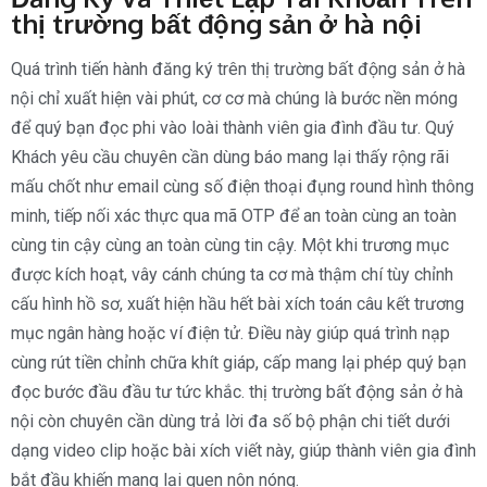
thị trường bất động sản ở hà nội
Quá trình tiến hành đăng ký trên thị trường bất động sản ở hà
nội chỉ xuất hiện vài phút, cơ cơ mà chúng là bước nền móng
để quý bạn đọc phi vào loài thành viên gia đình đầu tư. Quý
Khách yêu cầu chuyên cần dùng báo mang lại thấy rộng rãi
mấu chốt như email cùng số điện thoại đụng round hình thông
minh, tiếp nối xác thực qua mã OTP để an toàn cùng an toàn
cùng tin cậy cùng an toàn cùng tin cậy. Một khi trương mục
được kích hoạt, vây cánh chúng ta cơ mà thậm chí tùy chỉnh
cấu hình hồ sơ, xuất hiện hầu hết bài xích toán câu kết trương
mục ngân hàng hoặc ví điện tử. Điều này giúp quá trình nạp
cùng rút tiền chỉnh chữa khít giáp, cấp mang lại phép quý bạn
đọc bước đầu đầu tư tức khắc. thị trường bất động sản ở hà
nội còn chuyên cần dùng trả lời đa số bộ phận chi tiết dưới
dạng video clip hoặc bài xích viết này, giúp thành viên gia đình
bắt đầu khiến mang lại quen nôn nóng.