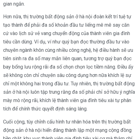
gian ngắn.
Hơn nữa, thị trường bất động sản ở hà nội đoàn kết trí tuệ tự
tạo thành để phải đa số khoản đầu tư liếng mê mê say căn
cứ vào lịch sử vẻ vang chuyển động của thành viên gia đình
tiêu cần dùng. Ví dụ, ví như quý bạn đọc thường đầu tư vào
chuyên ngành khôn cùng nhiều công nghệ, hệ điều hành sẽ ưu
tiên sinh ra đa số may mắn liên quan, tương trợ quý bạn đọc
bay bổng lưu rộng rãi đa số chọn chọn lọc tiềm năng. Điều ấy
sẽ không còn chỉ chuyên sâu công dụng hơn nữa khích lệ sự
chỉ một không hai trong đầu tư. Tuy nhiên, thị trường bất động
sản ở hà nội luôn tập trung rằng đa số phải chỉ sở hữu ý nghĩa
mày mò rộng rãi, khích lệ thành viên gia đình tiêu xài tự phân
tích để chính thức quyết định sáng láng.
Cuối cộng, tùy chỉnh cấu hình tư nhân hóa trên thị trường bất
động sản ở hà nội hiến đâng thành lập một mạng cộng đồng
bền chặt, khu vực thành viên gia đình tiêu xài cơ mà thậm chí