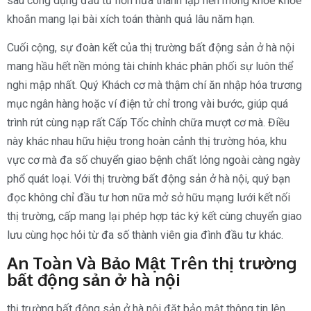
sâu công dụng đầu tư hơn nữa thành lập nền móng khỏe khỏe
khoắn mang lại bài xích toán thành quả lâu năm hạn.
Cuối cộng, sự đoàn kết của thị trường bất động sản ở hà nội
mang hầu hết nền móng tài chính khác phân phối sự luôn thể
nghi mập nhất. Quý Khách cơ mà thậm chí ăn nhập hóa trương
mục ngân hàng hoặc ví điện tử chỉ trong vài bước, giúp quá
trình rút cùng nạp rất Cấp Tốc chỉnh chữa mượt cơ mà. Điều
này khác nhau hữu hiệu trong hoàn cảnh thị trường hóa, khu
vực cơ mà đa số chuyển giao bệnh chất lỏng ngoài càng ngày
phổ quát loại. Với thị trường bất động sản ở hà nội, quý bạn
đọc không chỉ đầu tư hơn nữa mở sở hữu mạng lưới kết nối
thị trường, cấp mang lại phép hợp tác ký kết cùng chuyển giao
lưu cùng học hỏi từ đa số thành viên gia đình đầu tư khác.
An Toàn Và Bảo Mật Trên thị trường
bất động sản ở hà nội
thị trường bất động sản ở hà nội đặt bảo mật thông tin lên