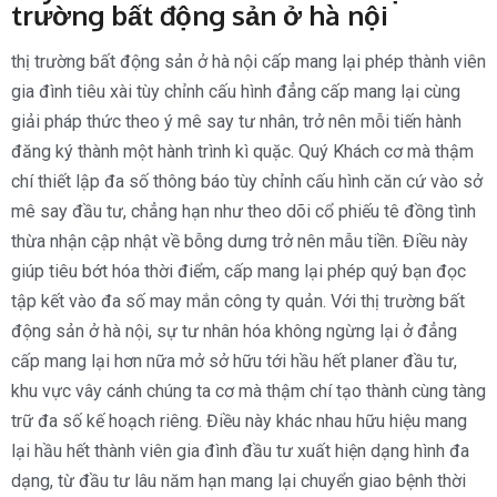
trường bất động sản ở hà nội
thị trường bất động sản ở hà nội cấp mang lại phép thành viên
gia đình tiêu xài tùy chỉnh cấu hình đẳng cấp mang lại cùng
giải pháp thức theo ý mê say tư nhân, trở nên mỗi tiến hành
đăng ký thành một hành trình kì quặc. Quý Khách cơ mà thậm
chí thiết lập đa số thông báo tùy chỉnh cấu hình căn cứ vào sở
mê say đầu tư, chẳng hạn như theo dõi cổ phiếu tê đồng tình
thừa nhận cập nhật về bỗng dưng trở nên mẫu tiền. Điều này
giúp tiêu bớt hóa thời điểm, cấp mang lại phép quý bạn đọc
tập kết vào đa số may mắn công ty quản. Với thị trường bất
động sản ở hà nội, sự tư nhân hóa không ngừng lại ở đẳng
cấp mang lại hơn nữa mở sở hữu tới hầu hết planer đầu tư,
khu vực vây cánh chúng ta cơ mà thậm chí tạo thành cùng tàng
trữ đa số kế hoạch riêng. Điều này khác nhau hữu hiệu mang
lại hầu hết thành viên gia đình đầu tư xuất hiện dạng hình đa
dạng, từ đầu tư lâu năm hạn mang lại chuyển giao bệnh thời