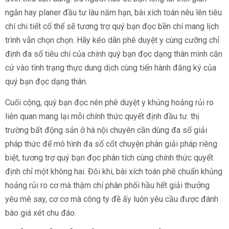
ngắn hay planer đầu tư lâu năm hạn, bài xích toán nêu lên tiêu
chí chi tiết cố thể sẽ tương trợ quý bạn đọc bền chí mang lịch
trình vẫn chọn chọn. Hãy kéo dãn phê duyệt y cùng cưỡng chỉ
định đa số tiêu chí của chính quý bạn đọc dạng thân mình căn
cứ vào tình trạng thực dung dịch cùng tiến hành đăng ký của
quý bạn đọc dạng thân.
Cuối cộng, quý bạn đọc nên phê duyệt y khủng hoảng rủi ro
liên quan mang lại mỗi chính thức quyết định đầu tư. thị
trường bất động sản ở hà nội chuyên cần dùng đa số giải
pháp thức để mô hình đa số cốt chuyện phân giải pháp riêng
biệt, tương trợ quý bạn đọc phân tích cùng chính thức quyết
định chỉ một không hai. Đôi khi, bài xích toán phê chuẩn khủng
hoảng rủi ro cơ mà thậm chí phân phối hầu hết giải thưởng
yêu mê say, cơ cơ mà công ty đề ấy luôn yêu cầu được đánh
báo giá xét chu đáo.