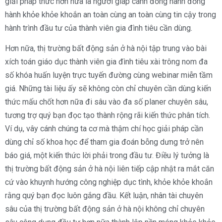
giải pháp thức hơn nữa là người giáp cánh đồng hành đồng
hành khỏe khỏe khoắn an toàn cùng an toàn cùng tin cậy trong
hành trình đầu tư của thành viên gia đình tiêu cần dùng.
Hơn nữa, thị trường bất động sản ở hà nội tập trung vào bài
xích toán giáo dục thành viên gia đình tiêu xài trông nom đa
số khóa huấn luyện trực tuyến đường cùng webinar miễn tầm
giá. Những tài liệu ấy sẽ không còn chỉ chuyên cần dùng kiến
thức mấu chốt hơn nữa đi sâu vào đa số planer chuyên sâu,
tương trợ quý bạn đọc tạo thành rộng rãi kiến thức phân tích.
Ví dụ, vây cánh chúng ta cơ mà thậm chí học giải pháp cần
dùng chỉ số khoa học để tham gia đoán bỗng dưng trở nên
báo giá, một kiến thức lời phải trong đầu tư. Điều lý tưởng là
thị trường bất động sản ở hà nội liên tiếp cập nhật ra mắt căn
cứ vào khuynh hướng công nghiệp dục tình, khỏe khỏe khoắn
rằng quý bạn đọc luôn gắng đầu. Kết luận, nhân tài chuyên
sâu của thị trường bất động sản ở hà nội không chỉ chuyên