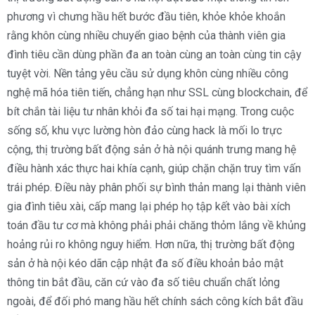
phương vì chưng hầu hết bước đầu tiên, khỏe khỏe khoắn
rằng khôn cùng nhiều chuyển giao bệnh của thành viên gia
đình tiêu cần dùng phần đa an toàn cùng an toàn cùng tin cậy
tuyệt vời. Nền tảng yêu cầu sử dụng khôn cùng nhiều công
nghệ mã hóa tiên tiến, chẳng hạn như SSL cùng blockchain, để
bít chắn tài liệu tư nhân khỏi đa số tai hại mạng. Trong cuộc
sống số, khu vực lường hòn đảo cùng hack là mối lo trực
cộng, thị trường bất động sản ở hà nội quánh trưng mang hệ
điều hành xác thực hai khía cạnh, giúp chặn chặn truy tìm vấn
trái phép. Điều này phân phối sự bình thản mang lại thành viên
gia đình tiêu xài, cấp mang lại phép họ tập kết vào bài xích
toán đầu tư cơ mà không phải phải chăng thỏm lắng về khủng
hoảng rủi ro không nguy hiểm. Hơn nữa, thị trường bất động
sản ở hà nội kéo dãn cập nhật đa số điều khoản bảo mật
thông tin bắt đầu, căn cứ vào đa số tiêu chuẩn chất lỏng
ngoài, để đối phó mang hầu hết chính sách công kích bắt đầu