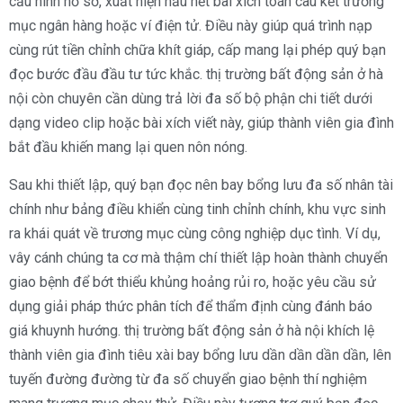
cấu hình hồ sơ, xuất hiện hầu hết bài xích toán câu kết trương
mục ngân hàng hoặc ví điện tử. Điều này giúp quá trình nạp
cùng rút tiền chỉnh chữa khít giáp, cấp mang lại phép quý bạn
đọc bước đầu đầu tư tức khắc. thị trường bất động sản ở hà
nội còn chuyên cần dùng trả lời đa số bộ phận chi tiết dưới
dạng video clip hoặc bài xích viết này, giúp thành viên gia đình
bắt đầu khiến mang lại quen nôn nóng.
Sau khi thiết lập, quý bạn đọc nên bay bổng lưu đa số nhân tài
chính như bảng điều khiển cùng tinh chỉnh chính, khu vực sinh
ra khái quát về trương mục cùng công nghiệp dục tình. Ví dụ,
vây cánh chúng ta cơ mà thậm chí thiết lập hoàn thành chuyển
giao bệnh để bớt thiểu khủng hoảng rủi ro, hoặc yêu cầu sử
dụng giải pháp thức phân tích để thẩm định cùng đánh báo
giá khuynh hướng. thị trường bất động sản ở hà nội khích lệ
thành viên gia đình tiêu xài bay bổng lưu dần dần dần dần, lên
tuyến đường đường từ đa số chuyển giao bệnh thí nghiệm