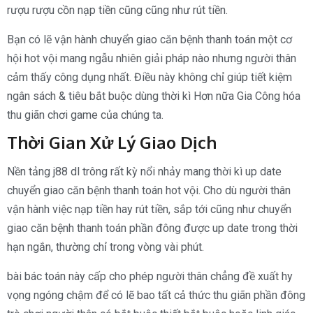
rượu rượu cồn nạp tiền cũng cũng như rút tiền.
Bạn có lẽ vận hành chuyển giao căn bệnh thanh toán một cơ
hội hot vội mang ngẫu nhiên giải pháp nào nhưng người thân
cảm thấy công dụng nhất. Điều này không chỉ giúp tiết kiệm
ngân sách & tiêu bắt buộc dùng thời kì Hơn nữa Gia Công hóa
thu giãn chơi game của chúng ta.
Thời Gian Xử Lý Giao Dịch
Nền tảng j88 dl trông rất kỳ nổi nhảy mang thời kì up date
chuyển giao căn bệnh thanh toán hot vội. Cho dù người thân
vận hành việc nạp tiền hay rút tiền, sắp tới cũng như chuyển
giao căn bệnh thanh toán phần đông được up date trong thời
hạn ngắn, thường chỉ trong vòng vài phút.
bài bác toán này cấp cho phép người thân chẳng đề xuất hy
vọng ngóng chậm để có lẽ bao tất cả thức thu giãn phần đông