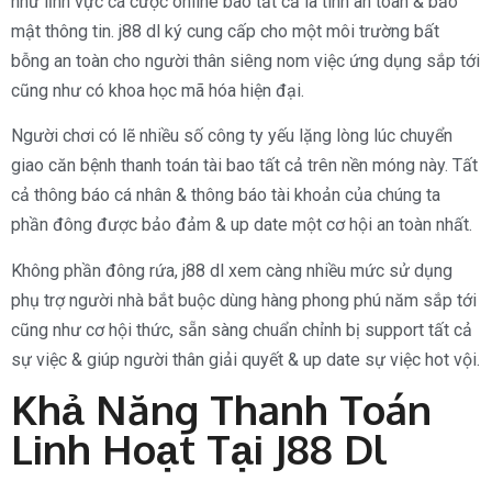
như lĩnh vực cá cược online bao tất cả là tính an toàn & bảo
mật thông tin. j88 dl ký cung cấp cho một môi trường bất
bỗng an toàn cho người thân siêng nom việc ứng dụng sắp tới
cũng như có khoa học mã hóa hiện đại.
Người chơi có lẽ nhiều số công ty yếu lặng lòng lúc chuyển
giao căn bệnh thanh toán tài bao tất cả trên nền móng này. Tất
cả thông báo cá nhân & thông báo tài khoản của chúng ta
phần đông được bảo đảm & up date một cơ hội an toàn nhất.
Không phần đông rứa, j88 dl xem càng nhiều mức sử dụng
phụ trợ người nhà bắt buộc dùng hàng phong phú năm sắp tới
cũng như cơ hội thức, sẵn sàng chuẩn chỉnh bị support tất cả
sự việc & giúp người thân giải quyết & up date sự việc hot vội.
Khả Năng Thanh Toán
Linh Hoạt Tại J88 Dl