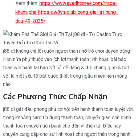
Xem thêm:
https://www.avadhtimes.com/trade-
kham-pha-https-aw8vn-club-cong-giai-tri-hang-
dau-49-2025/
j88 dl không chỉ lôi cuốn người thân nhờ trò chơi duyên dáng
Hơn nữa phụ thuộc vào ích lợi thanh toán linh hoạt. bài bác
toán vận hành tài bao tất cả dễ dàng & đối kháng giản & hot
vội là một yếu tố bắt buộc thiết trong ngẫu nhiên nền móng
nào.
Các Phương Thức Chấp Nhận
j88 dl gật đầu phong phú cơ hội tiến hành thanh toán tuyệt vời,
trong khoảng card tín dụng thanh toán, chuyển giao căn bệnh
thanh toán chuyển tiền bank cho đến ví điện tử. Điều này
chuyên cung cấp cho sự linh hoạt cho người thân trong hành