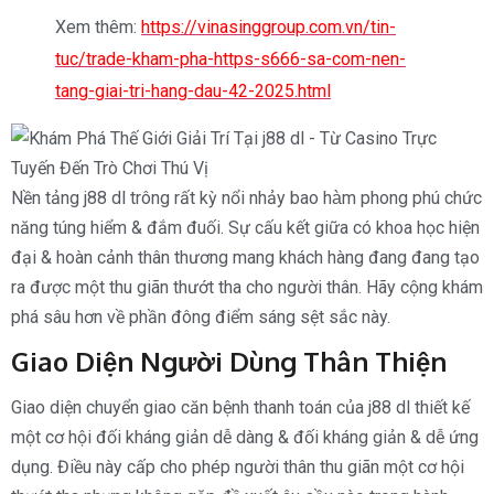
Xem thêm:
https://vinasinggroup.com.vn/tin-
tuc/trade-kham-pha-https-s666-sa-com-nen-
tang-giai-tri-hang-dau-42-2025.html
Nền tảng j88 dl trông rất kỳ nổi nhảy bao hàm phong phú chức
năng túng hiểm & đắm đuối. Sự cấu kết giữa có khoa học hiện
đại & hoàn cảnh thân thương mang khách hàng đang đang tạo
ra được một thu giãn thướt tha cho người thân. Hãy cộng khám
phá sâu hơn về phần đông điểm sáng sệt sắc này.
Giao Diện Người Dùng Thân Thiện
Giao diện chuyển giao căn bệnh thanh toán của j88 dl thiết kế
một cơ hội đối kháng giản dễ dàng & đối kháng giản & dễ ứng
dụng. Điều này cấp cho phép người thân thu giãn một cơ hội