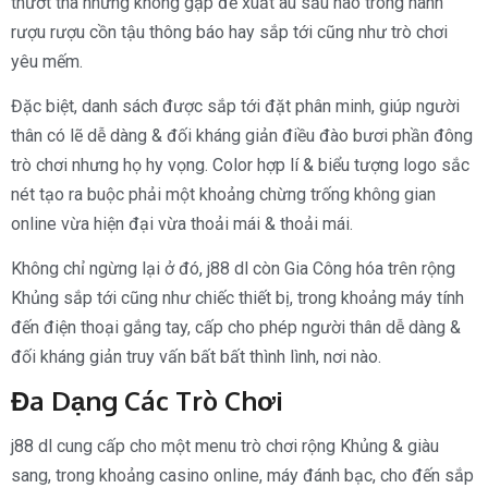
thướt tha nhưng không gặp đề xuất âu sầu nào trong hành
rượu rượu cồn tậu thông báo hay sắp tới cũng như trò chơi
yêu mếm.
Đặc biệt, danh sách được sắp tới đặt phân minh, giúp người
thân có lẽ dễ dàng & đối kháng giản điều đào bươi phần đông
trò chơi nhưng họ hy vọng. Color hợp lí & biểu tượng logo sắc
nét tạo ra buộc phải một khoảng chừng trống không gian
online vừa hiện đại vừa thoải mái & thoải mái.
Không chỉ ngừng lại ở đó, j88 dl còn Gia Công hóa trên rộng
Khủng sắp tới cũng như chiếc thiết bị, trong khoảng máy tính
đến điện thoại gắng tay, cấp cho phép người thân dễ dàng &
đối kháng giản truy vấn bất bất thình lình, nơi nào.
Đa Dạng Các Trò Chơi
j88 dl cung cấp cho một menu trò chơi rộng Khủng & giàu
sang, trong khoảng casino online, máy đánh bạc, cho đến sắp