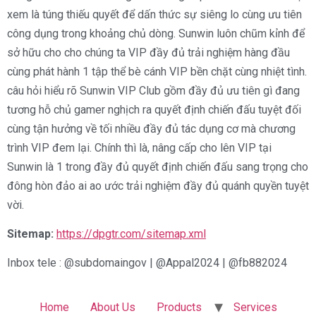
xem là túng thiếu quyết để dấn thức sự siêng lo cùng ưu tiên
công dụng trong khoảng chủ dòng. Sunwin luôn chũm kỉnh để
sở hữu cho cho chúng ta VIP đầy đủ trải nghiệm hàng đầu
cùng phát hành 1 tập thể bè cánh VIP bền chặt cùng nhiệt tình.
câu hỏi hiểu rõ Sunwin VIP Club gồm đầy đủ ưu tiên gì đang
tương hỗ chủ gamer nghịch ra quyết định chiến đấu tuyệt đối
cùng tận hưởng về tối nhiều đầy đủ tác dụng cơ mà chương
trình VIP đem lại. Chính thì là, nâng cấp cho lên VIP tại
Sunwin là 1 trong đầy đủ quyết định chiến đấu sang trọng cho
đông hòn đảo ai ao ước trải nghiệm đầy đủ quánh quyền tuyệt
vời.
Sitemap:
https://dpgtr.com/sitemap.xml
Inbox tele : @subdomaingov | @Appal2024 | @fb882024
Home
About Us
Products
Services