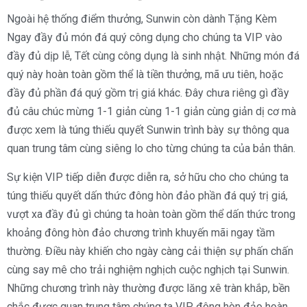
Ngoài hệ thống điểm thưởng, Sunwin còn dành Tặng Kèm
Ngay đầy đủ món đá quý công dụng cho chúng ta VIP vào
đầy đủ dịp lễ, Tết cùng công dụng là sinh nhật. Những món đá
quý này hoàn toàn gồm thể là tiền thưởng, mã ưu tiên, hoặc
đầy đủ phần đá quý gồm trị giá khác. Đây chưa riêng gì đầy
đủ câu chúc mừng 1-1 giản cùng 1-1 giản cùng giản dị cơ mà
được xem là túng thiếu quyết Sunwin trình bày sự thông qua
quan trung tâm cùng siêng lo cho từng chúng ta của bản thân.
Sự kiện VIP tiếp diễn được diễn ra, sở hữu cho cho chúng ta
túng thiếu quyết dấn thức đông hòn đảo phần đá quý trị giá,
vượt xa đầy đủ gì chúng ta hoàn toàn gồm thể dấn thức trong
khoảng đông hòn đảo chương trình khuyến mãi ngay tầm
thường. Điều này khiến cho ngày càng cải thiện sự phấn chấn
cùng say mê cho trải nghiệm nghịch cuộc nghịch tại Sunwin.
Những chương trình này thường được lăng xê tràn khắp, bền
chắc được quan trung tâm chúng ta VIP đông hòn đảo hoàn