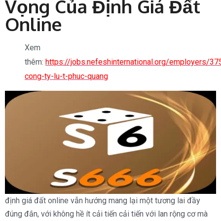
Vọng Của Định Giá Đất
Online
Xem
thêm:
https://jobs.nefeshinternational.org/employers/3
cong-ty-lu-t-phuc-quang
định giá đất online vẫn hướng mang lại một tương lai đầy
đúng đắn, với không hề ít cải tiến cải tiến với lan rộng cơ mà