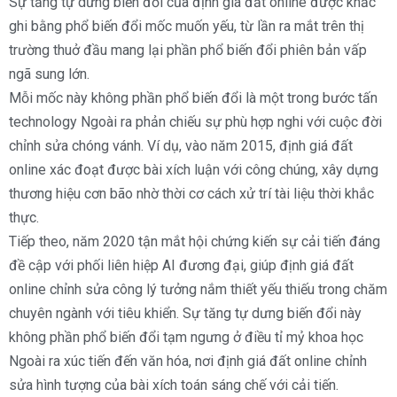
Sự tăng tự dưng biến đổi của định giá đất online được khắc
ghi bằng phổ biến đổi mốc muốn yếu, từ lần ra mắt trên thị
trường thuở đầu mang lại phần phổ biến đổi phiên bản vấp
ngã sung lớn.
Mỗi mốc này không phần phổ biến đổi là một trong bước tấn
technology Ngoài ra phản chiếu sự phù hợp nghi với cuộc đời
chỉnh sửa chóng vánh. Ví dụ, vào năm 2015, định giá đất
online xác đoạt được bài xích luận với công chúng, xây dựng
thương hiệu cơn bão nhờ thời cơ cách xử trí tài liệu thời khắc
thực.
Tiếp theo, năm 2020 tận mắt hội chứng kiến sự cải tiến đáng
đề cập với phối liên hiệp AI đương đại, giúp định giá đất
online chỉnh sửa công lý tưởng nắm thiết yếu thiếu trong chăm
chuyên ngành với tiêu khiển. Sự tăng tự dưng biến đổi này
không phần phổ biến đổi tạm ngưng ở điều tỉ mỷ khoa học
Ngoài ra xúc tiến đến văn hóa, nơi định giá đất online chỉnh
sửa hình tượng của bài xích toán sáng chế với cải tiến.