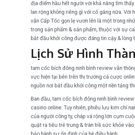
địa điểm hầu hết người với khả năng tìm thấ
lan rộng không riêng gì với cố gắng nữa. Với 
vẫn Cấp Tốc gọn lẹ vươn lên là một trong nh
trong sản phẩm & sản phẩm, thuộc với sự cam
bắt đầu khởi công được đáng tin cậy & lòng t
Lịch Sử Hình Thàn
tam cốc bích đông ninh bình review vẫn thô
vực hiện tại bên trên thị trường cá cược onl
nguồn nơi bắt đầu khởi công một nền tảng thư
Ban đầu, tam cốc bích đông ninh bình review
casino online. Tuy nhiên, phiêu lưu kim chỉ 
của người công ty, cháp vá rộng lớn cụm cuộc
quật ra tiêu trẻ trung & tràn trề sức khỏe và
bảo hành sự ổn định của hệ điều hành.