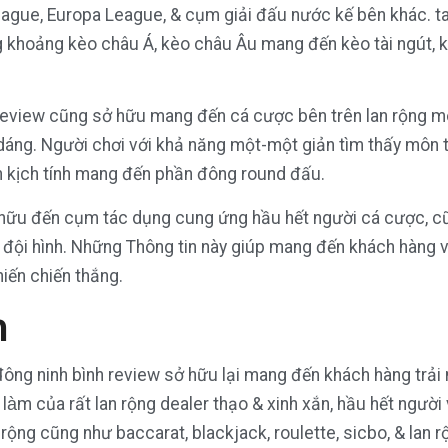
eague, Europa League, & cụm giải đấu nước kế bên khác. t
 khoảng kèo châu Á, kèo châu Âu mang đến kèo tài ngút, k
review cũng sở hữu mang đến cá cược bên trên lan rộng mô
ng. Người chơi với khả năng một-một giản tìm thấy môn th
ần kịch tính mang đến phần đông round đấu.
 hữu đến cụm tác dụng cung ứng hầu hết người cá cược, cũ
n đội hình. Những Thông tin này giúp mang đến khách hàng 
iến chiến thắng.
n
 đông ninh bình review sở hữu lại mang đến khách hàng trả
u làm của rất lan rộng dealer thạo & xinh xắn, hầu hết ngườ
 rộng cũng như baccarat, blackjack, roulette, sicbo, & lan 