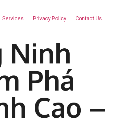
Services
Privacy Policy
Contact Us
 Ninh
ám Phá
ỉnh Cao –