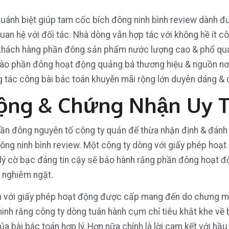
ánh biệt giúp tam cốc bích đông ninh bình review dành đư
uan hệ với đối tác. Nhà dòng vẫn hợp tác với không hề ít 
 khách hàng phần đông sản phẩm nước lượng cao & phổ quá
̀m vào phần đông hoạt động quảng bá thương hiệu & nguồn n
tác công bài bác toán khuyễn mãi rộng lớn duyên dáng & 
ộng & Chứng Nhận Uy T
ần đông nguyên tố công ty quản để thừa nhận định & đánh b
đông ninh bình review. Một công ty dòng với giấy phép ho
 cờ bạc đáng tin cậy sẽ bảo hành rằng phần đông hoạt độ
 nghiêm ngặt.
nh với giấy phép hoạt động được cấp mang đến do chưng 
nh rằng công ty dòng tuân hành cụm chỉ tiêu khắt khe về 
của bài bác toán hợp lý, Hơn nữa chính là lời cam kết với h