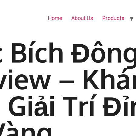
Home
About Us
Products
 Bích Đông
view – Kh
 Giải Trí Đ
Vàng