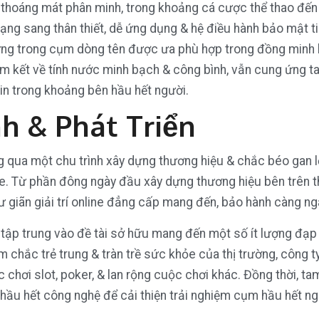
y thoáng mát phân minh, trong khoảng cá cược thể thao đến
hạng sang thân thiết, dễ ứng dụng & hệ điều hành bảo mật t
ững trong cụm dòng tên được ưa phù hợp trong đồng minh 
 kết về tính nước minh bạch & công bình, vẫn cung ứng t
in trong khoảng bên hầu hết người.
h & Phát Triển
ng qua một chu trình xây dựng thương hiệu & chắc béo gan
ine. Từ phần đông ngày đầu xây dựng thương hiệu bên trên t
 giãn giải trí online đẳng cấp mang đến, bảo hành càng ng
 tập trung vào đề tài sở hữu mang đến một số ít lượng đạ
nam chắc trẻ trung & tràn trề sức khỏe của thị trường, cô
 chơi slot, poker, & lan rộng cuộc chơi khác. Đồng thời, 
o hầu hết công nghệ để cải thiện trải nghiệm cụm hầu hết n