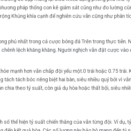
 phương pháp thống con kê giám sát cũng như đo lường cũ
u rộng Khủng khía cạnh để nghiên cứu vãn cũng như phân tí
ong phú nhất trong cá cược bóng đá Trên trong thực tiễn. 
ức chênh lệch khăng khăng. Người nghịch vẫn đặt cược vào 
đội khỏe mạnh hơn vẫn chấp đội yếu một.0 trái hoặc 0.75 trái
 tách tách bóc riêng biệt hai bàn, siêu nhiều quý bởi vì vẫn
n chia theo tỷ suất, còn giả dụ hòa hoặc thất bộ́i, siêu nh
số thể hiện tỷ suất chiến thắng của vẫn từng đội. Ví dụ, 
g đến kết quả hòa. Các số lượng này bảo hộ mang đến tỷ 