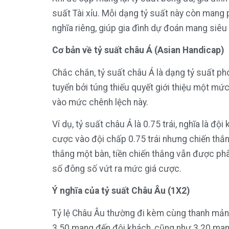
suất Tài xỉu. Mỗi dạng tỷ suất này còn mang
nghĩa riêng, giúp gia đình dự đoán mang siê
Cơ bản về tỷ suất châu Á (Asian Handicap)
Chắc chắn, tỷ suất châu Á là dạng tỷ suất ph
tuyển bởi túng thiếu quyết giới thiệu một m
vào mức chênh lệch này.
Ví dụ, tỷ suất châu Á là 0.75 trái, nghĩa là 
cược vào đội chấp 0.75 trái nhưng chiến thắng
thắng một bàn, tiền chiến thắng vẫn được phâ
số đông số vứt ra mức giá cược.
Ý nghĩa của tỷ suất Châu Âu (1X2)
Tỷ lệ Châu Âu thường đi kèm cùng thanh mảnh 
3.50 mang đến đội khách, cũng như 3.20 man