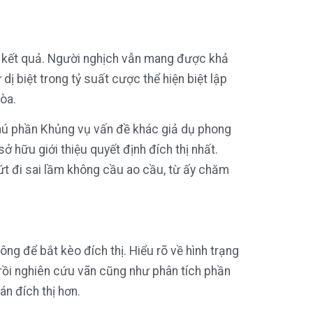
ng kết quả. Người nghịch vẫn mang được khả
 biệt trong tỷ suất cược thể hiện biệt lập
òa.
chú phần Khủng vụ vấn đề khác giả dụ phong
 hữu giới thiệu quyết định đích thị nhất.
 đi sai lầm không cầu ao cầu, từ ấy chăm
ng để bắt kèo đích thị. Hiểu rõ về hình trạng
 rồi nghiên cứu vãn cũng như phân tích phần
n đích thị hơn.