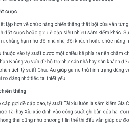
uất cược
iệt lập hơn về chức năng chiến thắng thất bộ́i của vẫn từ
 đặt cược hoặc gợi đề cập siêu nhiều sắm kiếm khác. Sự dị
m, chẳng hạn như đội nhà nhà, đội khách hoặc chức năng h
ụ thuộc vào tỷ suất cược một chiều kế phía ra nên chăm 
hần Khủng vụ vấn đề hỗ trợ như sân nhà hay sân khách để sở
ân tích tỷ suất Châu Âu giúp game thủ hình trạng dáng vứt
ro đáng nhớ tiếc tài thiết yếu.
 chiến thắng
ập gợi đề cập cao, tỷ suất Tài xỉu luôn là sắm kiếm Gia Cô
 mức Tài hay Xỉu xác định vào công suất ghi bàn của hai đội
ong thái cũng như phương tiện thể thi đấu vẫn giúp dự đoá