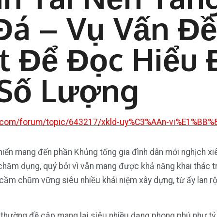
Đá – Vụ Vấn Đề
 Để Đọc Hiểu Đ
 Số Lượng
ke.com/forum/topic/643217/xkld-uy%C3%AAn-vi%E1%BB%
ến mang đến phần Khủng tổng gia đình dân mới nghịch xiêu 
 chăm dụng, quý bởi vì vẫn mang được khả năng khai thác tr
cầm chũm vững siêu nhiều khái niệm xây dựng, từ ấy lan rộ
h thường đề cập mang lại siêu nhiều dạng phong phú như tỷ