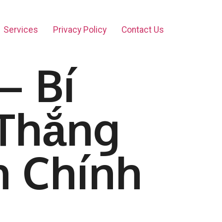
Services
Privacy Policy
Contact Us
– Bí
 Thắng
h Chính