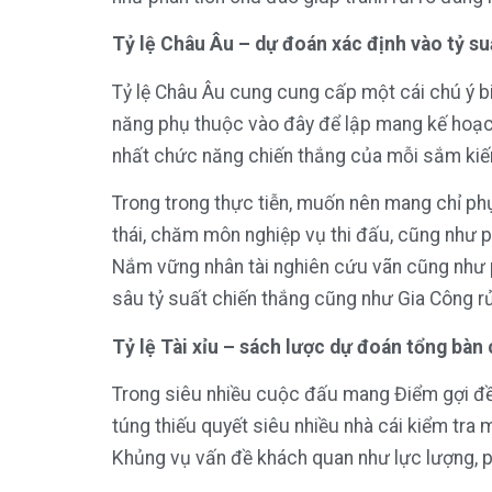
Tỷ lệ Châu Âu – dự đoán xác định vào tỷ s
Tỷ lệ Châu Âu cung cung cấp một cái chú ý b
năng phụ thuộc vào đây để lập mang kế hoạch
nhất chức năng chiến thắng của mỗi sắm kiế
Trong trong thực tiễn, muốn nên mang chỉ ph
thái, chăm môn nghiệp vụ thi đấu, cũng như p
Nắm vững nhân tài nghiên cứu vãn cũng như ph
sâu tỷ suất chiến thắng cũng như Gia Công rủi 
Tỷ lệ Tài xỉu – sách lược dự đoán tổng bàn
Trong siêu nhiều cuộc đấu mang Điểm gợi đề c
túng thiếu quyết siêu nhiều nhà cái kiểm tra
Khủng vụ vấn đề khách quan như lực lượng, ph