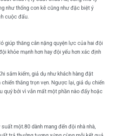
ng như thống con kê cũng như đặc biệt ý
ch cuộc đấu.
Nó giúp thăng cân nặng quyện lực của hai đội
đội khỏe mạnh hơn hay đội yếu hơn xác định
. Khi sắm kiếm, giả dụ như khách hàng đặt
 chiến thắng trọn vẹn. Ngược lại, giả dụ chiến
iều quý bởi vì vẫn mất một phần nào đấy hoặc
tỷ suất một.80 dành mang đến đội nhà nhà,
suất trả thưởng tương xứng cùng mỗi kết quả