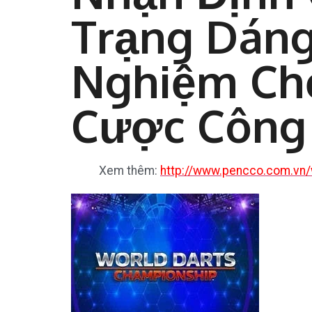
Trạng Dáng
Nghiệm Ch
Cược Công
Xem thêm:
http://www.pencco.com.vn/