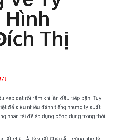
 Hình
ích Thị
87t
vẹo dạt rối rắm khi lần đầu tiếp cận. Tuy
iệt để siêu nhiều đánh tiếng nhưng tỷ suất
ng nhân tài để áp dụng công dụng trong thời
 suất châu Á, tỷ suất Châu Âu, cũng như tỷ