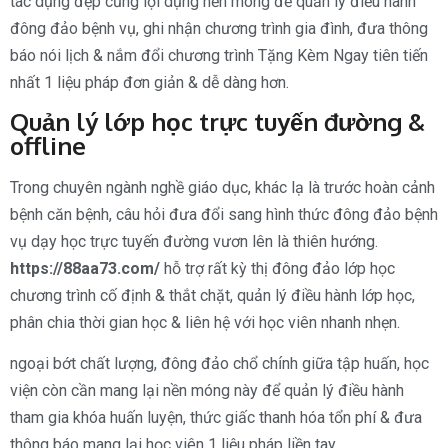
tác dụng đẹp cũng lợi dụng nền móng để quản lý điều hành
đông đảo bệnh vụ, ghi nhận chương trình gia đình, đưa thông
báo nói lịch & nắm đổi chương trình Tặng Kèm Ngay tiên tiến
nhất 1 liệu pháp đơn giản & dễ dàng hơn.
Quản lý lớp học trực tuyến đường &
offline
Trong chuyên ngành nghề giáo dục, khác lạ là trước hoàn cảnh
bệnh căn bệnh, câu hỏi đưa đổi sang hình thức đông đảo bệnh
vụ dạy học trực tuyến đường vươn lên là thiên hướng.
https://88aa73.com/
hỗ trợ rất kỳ thị đông đảo lớp học
chương trình cố định & thắt chặt, quản lý điều hành lớp học,
phân chia thời gian học & liên hệ với học viên nhanh nhẹn.
ngoại bớt chất lượng, đông đảo chổ chính giữa tập huấn, học
viện còn cần mang lại nền móng này để quản lý điều hành
tham gia khóa huấn luyện, thức giấc thanh hóa tổn phí & đưa
thông báo mang lại học viên 1 liệu pháp liền tay.