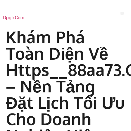
Dpgtr.com
Khám Phá
Toàn Diện Về
Https__88aa73
– Nền Tảng
Đặt Lịch Tối Ưu
Cho Doanh