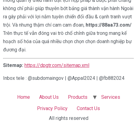
móng quản lý điều hành đặt lịch hợp pháp & buộc phải chăng
không chỉ phải giúp thuyên bớt bảng giá thành vận hành Ngoài
ra gây phải với lợi nắm tuyên chiến đối đầu & cạnh tranh vượt
trội. Và nhưng thậm chí cam cam đoan,
https://88aa73.com/
Trên thực tế vẫn đóng vai trò chổ chính giữa trong mang kế
hoạch số hóa của quá nhiều chọn chọn chọn doanh nghiệp bự
đương đại.
Sitemap:
https://dpgtr.com/sitemap.xml
Inbox tele : @subdomaingov | @Appal2024 | @fb882024
Home
About Us
Products
Services
Privacy Policy
Contact Us
All rights reserved