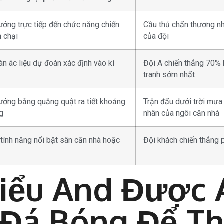
ưởng trực tiếp đến chức năng chiến
Cầu thủ chấn thương nh
 chại
của đội
àn ác liệu dự đoán xác định vào kí
Đội A chiến thắng 70% 
tranh sớm nhất
ưởng bằng quăng quật ra tiết khoảng
Trận đấu dưới trời mưa
g
nhân của ngôi căn nhà
 tính năng nổi bật sân căn nhà hoặc
Đội khách chiến thắng p
iểu And Được
 Đá Bóng Để T