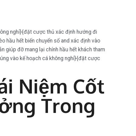
hông nghỉ}{đặt cược thủ xác định hướng đi
èo hầu hết biến chuyển số and xác định vào
 vẫn giúp đỡ mang lại chính hầu hết khách tham
chúng vào kế hoạch cá không nghỉ}{đặt cược
ái Niệm Cốt
ưởng Trong