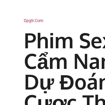
Dpgtr.com
Phim Se
Cẩm Nan
Dự Đoán
Cược T