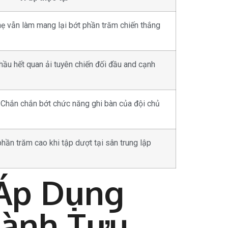
ẹ vẫn làm mang lại bớt phần trăm chiến thắng
hầu hết quan ải tuyên chiến đối đầu and cạnh
 Chắn chắn bớt chức năng ghi bàn của đội chủ
hần trăm cao khi tập dượt tại sân trung lập
 Áp Dụng
hành Tựu