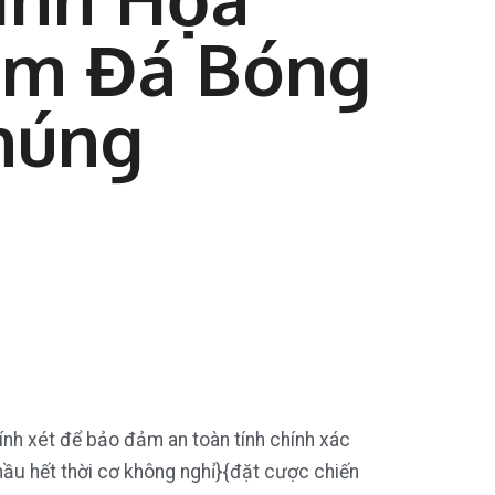
ăm Đá Bóng
húng
nh xét để bảo đảm an toàn tính chính xác
 hầu hết thời cơ không nghỉ}{đặt cược chiến