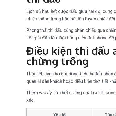
Lịch sử hầu hết cuộc đấu giữa hai đội cũng c
chiến thắng trong hầu hết lần tuyên chiến đố
Phong thái thi đấu cũng phản chiếu qua chiến
hết giải đấu lớn. Đội bóng diễn đạt phong đ
Điều kiện thi đấu
chừng trống
Thời tiết, sân kho bãi, dung tích thi đấu ph
quan ải sân khách hoặc điều kiện thời tiết k
Thêm vào ấy, hầu hết quăng quật ra tiết cũng
xác.
Yếu tố
Tác c