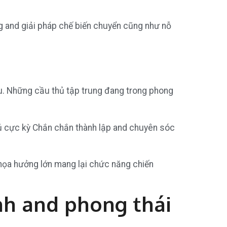
g and giải pháp chế biến chuyển cũng như nỗ
ấu. Những cầu thủ tập trung đang trong phong
hủ cực kỳ Chắn chắn thành lập and chuyên sóc
 họa hưởng lớn mang lại chức năng chiến
anh and phong thái