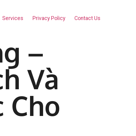
Services
Privacy Policy
Contact Us
ng –
ch Và
c Cho