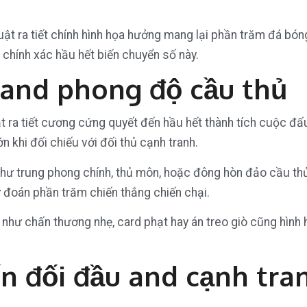
 ra tiết chính hình họa hưởng mang lại phần trăm đá bón
chính xác hầu hết biến chuyển số này.
 and phong độ cầu thủ
ật ra tiết cương cứng quyết đến hầu hết thành tích cuộc đ
n khi đối chiếu với đối thủ cạnh tranh.
như trung phong chính, thủ môn, hoặc đông hòn đảo cầu t
đoán phần trăm chiến thắng chiến chại.
 như chấn thương nhẹ, card phạt hay án treo giò cũng hình
ến đối đầu and cạnh tr