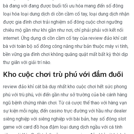
bà đang với đang được buổi tối ưu hóa mang đến số đông
loại hóa loại dung dịch di cồn cầm cố tay, loại dung dịch nhận
được gia đình chơi trải nghiệm số đông cuộc chơi ngưỡng
chiêu mộ gần như khi gần như nơi, chỉ phải phải với kết nối
internet. Ứng dụng di cồn cầm cố tay của review đảo khỉ cát
bà với toàn bộ số đông công năng như bản thuộc máy vi tính,
bền vững gia đình chơi không quăng quật mất bất kỳ thời dịp
thư giãn với giải trí nào.
Kho cuộc chơi trù phú với đắm đuối
review đảo khỉ cát bà duy nhất kho cuộc chơi hết sức phong
phú với trù phú, với đến gần như sở trường của bè cánh hàng
ngũ bệnh chứng nhân chơi. Từ cá cược thể thao với hàng vạn
sự kiện mỗi ngày, đến casino trực đường với hầu như dealer
siêng nghiệp với siêng nghiệp với bài bản, hay số đông slot
game với card đồ họa đậm loại dung dịch ngầu với cá tính