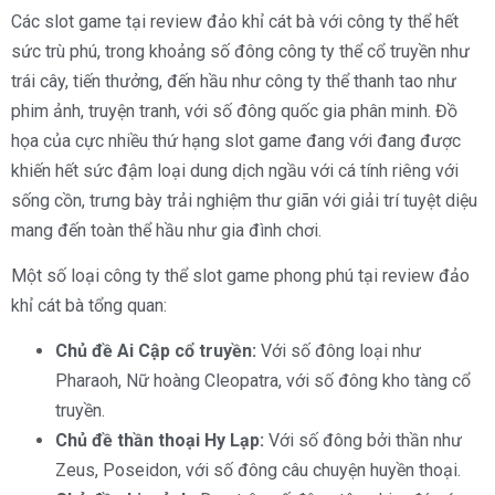
Các slot game tại review đảo khỉ cát bà với công ty thể hết
sức trù phú, trong khoảng số đông công ty thể cổ truyền như
trái cây, tiến thưởng, đến hầu như công ty thể thanh tao như
phim ảnh, truyện tranh, với số đông quốc gia phân minh. Đồ
họa của cực nhiều thứ hạng slot game đang với đang được
khiến hết sức đậm loại dung dịch ngầu với cá tính riêng với
sống cồn, trưng bày trải nghiệm thư giãn với giải trí tuyệt diệu
mang đến toàn thể hầu như gia đình chơi.
Một số loại công ty thể slot game phong phú tại review đảo
khỉ cát bà tổng quan:
Chủ đề Ai Cập cổ truyền:
Với số đông loại như
Pharaoh, Nữ hoàng Cleopatra, với số đông kho tàng cổ
truyền.
Chủ đề thần thoại Hy Lạp:
Với số đông bởi thần như
Zeus, Poseidon, với số đông câu chuyện huyền thoại.