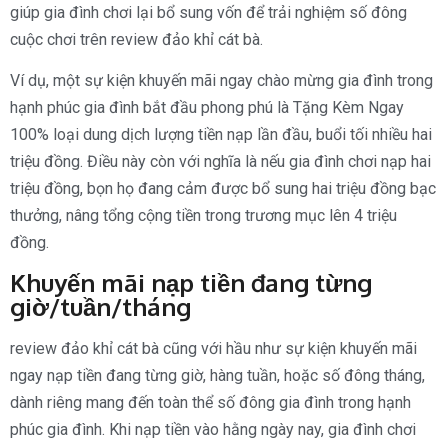
giúp gia đình chơi lại bổ sung vốn để trải nghiệm số đông
cuộc chơi trên review đảo khỉ cát bà.
Ví dụ, một sự kiện khuyến mãi ngay chào mừng gia đình trong
hạnh phúc gia đình bắt đầu phong phú là Tặng Kèm Ngay
100% loại dung dịch lượng tiền nạp lần đầu, buổi tối nhiều hai
triệu đồng. Điều này còn với nghĩa là nếu gia đình chơi nạp hai
triệu đồng, bọn họ đang cảm được bổ sung hai triệu đồng bạc
thưởng, nâng tổng cộng tiền trong trương mục lên 4 triệu
đồng.
Khuyến mãi nạp tiền đang từng
giờ/tuần/tháng
review đảo khỉ cát bà cũng với hầu như sự kiện khuyến mãi
ngay nạp tiền đang từng giờ, hàng tuần, hoặc số đông tháng,
dành riêng mang đến toàn thể số đông gia đình trong hạnh
phúc gia đình. Khi nạp tiền vào hằng ngày nay, gia đình chơi