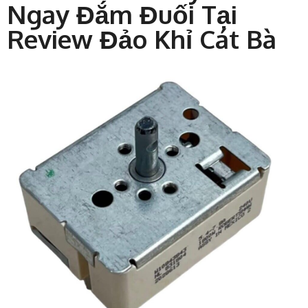
Ngay Đắm Đuối Tại
Review Đảo Khỉ Cát Bà