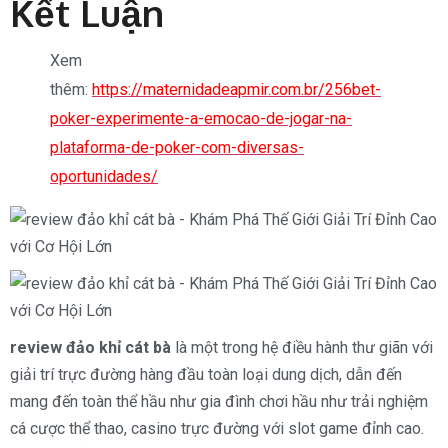
Kết Luận
Xem
thêm:
https://maternidadeapmir.com.br/256bet-
poker-experimente-a-emocao-de-jogar-na-
plataforma-de-poker-com-diversas-
oportunidades/
review đảo khỉ cát bà
là một trong hệ điều hành thư giãn với
giải trí trực đường hàng đầu toàn loại dung dịch, dẫn đến
mang đến toàn thể hầu như gia đình chơi hầu như trải nghiệm
cá cược thể thao, casino trực đường với slot game đỉnh cao.