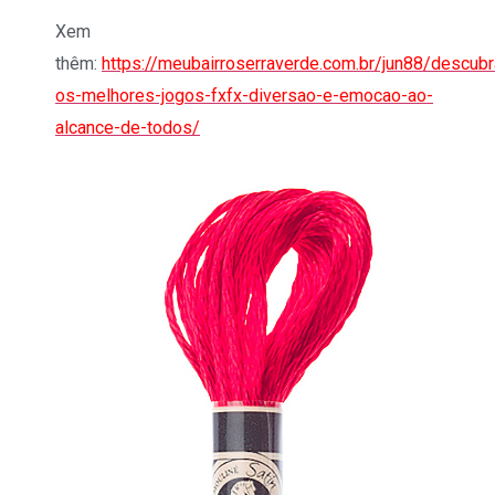
Xem
thêm:
https://meubairroserraverde.com.br/jun88/descubr
os-melhores-jogos-fxfx-diversao-e-emocao-ao-
alcance-de-todos/