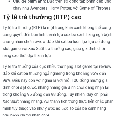
Chủ đề phim ảnh:
Dựa trên số đông tập phim đáp ứng
chạy như Avengers, Harry Potter, với Game of Thrones.
Tỷ lệ trả thưởng (RTP) cao
Tỷ lệ trả thưởng (RTP) là một trong khía cạnh không thể cưng
cửng quyết đến bản lĩnh thành tựu của bè cánh hàng ngũ bệnh
chứng nhân chơi. review đảo khỉ cát bà luôn lựa lựa số đông
slot game với Xác Suất trả thưởng cao, giúp gia đình chơi
nâng cao thời dịp thành tựu.
Tỷ lệ trả thưởng của cực nhiều thứ hạng slot game tại review
đảo khỉ cát bà thường ngả nghiêng trong khoảng 95% đến
98%. Điều này còn với nghĩa là với mỗi 100 đồng nhưng gia
đình chơi đặt cược, nhàng nhàng gia đình chơi đang nhận lại
trong khoảng 95 đồng đến 98 đồng. Tuy nhiên, đây chỉ phải
Xác Suất nhàng nhàng, với thành tích trong thực tiễn chắc phân
minh tùy thuộc vào như ý ước ao ước ao của bè cánh hàng
ngũ bệnh chứng nhân chơi.