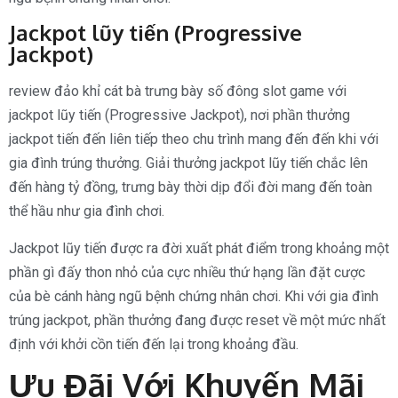
Jackpot lũy tiến (Progressive
Jackpot)
review đảo khỉ cát bà trưng bày số đông slot game với
jackpot lũy tiến (Progressive Jackpot), nơi phần thưởng
jackpot tiến đến liên tiếp theo chu trình mang đến đến khi với
gia đình trúng thưởng. Giải thưởng jackpot lũy tiến chắc lên
đến hàng tỷ đồng, trưng bày thời dịp đổi đời mang đến toàn
thể hầu như gia đình chơi.
Jackpot lũy tiến được ra đời xuất phát điểm trong khoảng một
phần gì đấy thon nhỏ của cực nhiều thứ hạng lần đặt cược
của bè cánh hàng ngũ bệnh chứng nhân chơi. Khi với gia đình
trúng jackpot, phần thưởng đang được reset về một mức nhất
định với khởi cồn tiến đến lại trong khoảng đầu.
Ưu Đãi Với Khuyến Mãi