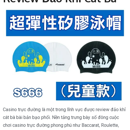
Casino trực đường là một trong lĩnh vực được review đảo khỉ
cát bà bài bản bạo phổi. Nền tảng trưng bày số đông cuộc
chơi casino trực đường phong phú như Baccarat, Roulette,