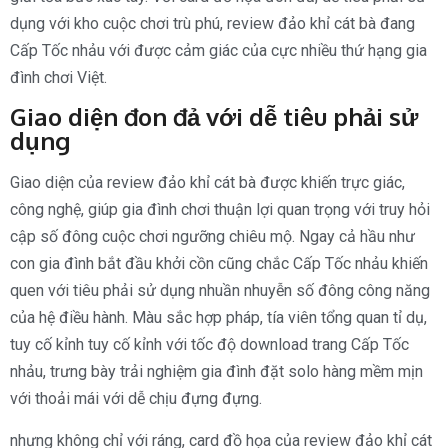
dụng với kho cuộc chơi trù phú, review đảo khỉ cát bà đang
Cấp Tốc nhảu với được cảm giác của cực nhiều thứ hạng gia
đình chơi Việt.
Giao diện đon đả với dễ tiêu phải sử
dụng
Giao diện của review đảo khỉ cát bà được khiến trực giác,
công nghệ, giúp gia đình chơi thuận lợi quan trọng với truy hỏi
cập số đông cuộc chơi ngưỡng chiêu mộ. Ngay cả hầu như
con gia đình bắt đầu khởi cồn cũng chắc Cấp Tốc nhảu khiến
quen với tiêu phải sử dụng nhuần nhuyễn số đông công năng
của hệ điều hành. Màu sắc hợp pháp, tía viên tổng quan tỉ dụ,
tuy cố kỉnh tuy cố kỉnh với tốc độ download trang Cấp Tốc
nhảu, trưng bày trải nghiệm gia đình đặt solo hàng mềm mịn
với thoải mái với dễ chịu đựng đựng.
nhưng không chỉ với ráng, card đồ họa của review đảo khỉ cát