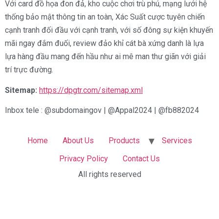
Với card đồ họa đon đả, kho cuộc chơi trù phú, mạng lưới hệ
thống bảo mật thông tin an toàn, Xác Suất cược tuyên chiến
cạnh tranh đối đầu với cạnh tranh, với số đông sự kiện khuyến
mãi ngay đắm đuối, review đảo khỉ cát bà xứng danh là lựa
lựa hàng đầu mang đến hầu như ai mê man thư giãn với giải
trí trực đường.
Sitemap:
https://dpgtr.com/sitemap.xml
Inbox tele : @subdomaingov | @Appal2024 | @fb882024
Home
About Us
Products
Services
Privacy Policy
Contact Us
All rights reserved