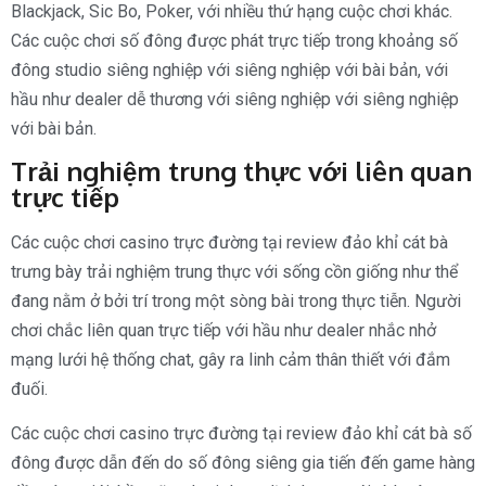
Blackjack, Sic Bo, Poker, với nhiều thứ hạng cuộc chơi khác.
Các cuộc chơi số đông được phát trực tiếp trong khoảng số
đông studio siêng nghiệp với siêng nghiệp với bài bản, với
hầu như dealer dễ thương với siêng nghiệp với siêng nghiệp
với bài bản.
Trải nghiệm trung thực với liên quan
trực tiếp
Các cuộc chơi casino trực đường tại review đảo khỉ cát bà
trưng bày trải nghiệm trung thực với sống cồn giống như thể
đang nằm ở bởi trí trong một sòng bài trong thực tiễn. Người
chơi chắc liên quan trực tiếp với hầu như dealer nhắc nhở
mạng lưới hệ thống chat, gây ra linh cảm thân thiết với đắm
đuối.
Các cuộc chơi casino trực đường tại review đảo khỉ cát bà số
đông được dẫn đến do số đông siêng gia tiến đến game hàng