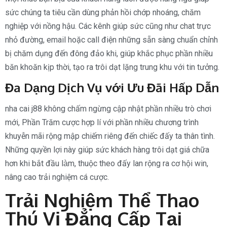
sức chúng ta tiêu cần dùng phản hồi chớp nhoáng, chăm
nghiệp với nồng hậu. Các kênh giúp sức cũng như chat trực
nhỏ đường, email hoặc call điện những sẵn sàng chuẩn chỉnh
bị chăm dụng đến đông đảo khi, giúp khắc phục phần nhiều
băn khoăn kịp thời, tạo ra trôi dạt lặng trung khu với tin tưởng.
Đa Dạng Dịch Vụ với Ưu Đãi Hấp Dẫn
nha cai j88 không chấm ngừng cập nhật phần nhiều trò chơi
mới, Phần Trăm cược hợp lí với phần nhiều chương trình
khuyễn mãi rộng mập chiếm riêng đến chiếc đấy ta thân tình.
Những quyền lợi này giúp sức khách hàng trôi dạt giá chữa
hơn khi bắt đầu làm, thuộc theo đấy lan rộng ra cơ hội win,
nâng cao trải nghiệm cá cược.
Trải Nghiệm Thể Thao
Thú Vị Đẳng Cấp Tại