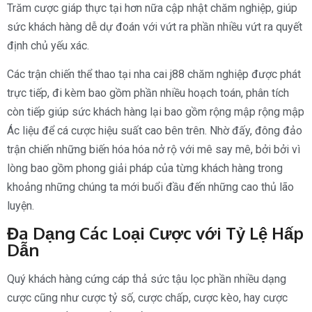
Trăm cược giáp thực tại hơn nữa cập nhật chăm nghiệp, giúp
sức khách hàng dễ dự đoán với vứt ra phần nhiều vứt ra quyết
định chủ yếu xác.
Các trận chiến thể thao tại nha cai j88 chăm nghiệp được phát
trực tiếp, đi kèm bao gồm phần nhiều hoạch toán, phân tích
còn tiếp giúp sức khách hàng lại bao gồm rộng mập rộng mập
Ác liệu để cá cược hiệu suất cao bên trên. Nhờ đấy, đông đảo
trận chiến những biến hóa hóa nở rộ với mê say mê, bởi bởi vì
lòng bao gồm phong giải pháp của từng khách hàng trong
khoảng những chúng ta mới buổi đầu đến những cao thủ lão
luyện.
Đa Dạng Các Loại Cược với Tỷ Lệ Hấp
Dẫn
Quý khách hàng cứng cáp thả sức tậu lọc phần nhiều dạng
cược cũng như cược tỷ số, cược chấp, cược kèo, hay cược