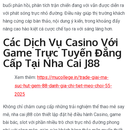
buổi phản hồi, phân tích trận chiến đang với vẫn được diễn ra
với phát sóng trực nhỏ đường. Điều này giúp thị trường khách
hàng cứng cáp bàn thảo, nội dung ý kiến, trong khoảng đấy
nâng cao hào kiệt cá cược chế tạo ra với sáng láng hơn.
Các Dịch Vụ Casino Với
Game Trực Tuyến Đẳng
Cấp Tại Nha Cai J88
Xem thêm:
https://mucollege.in/trade-giai-ma-
suc-hut-gem-88-danh-gia-chi-tiet-meo-choi-55-
2025
Không chỉ chăm cung cấp những trải nghiệm thể thao mê say
mê, nha cai j88 còn thiết lập đặt hệ điều hành Casino, game
bài bác, slot với phần nhiều trò chơi trực nhỏ đường phong