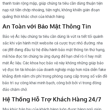
thanh toán rộng mập, giúp chúng ta tiêu cần dùng thuận tiện
nạp rút tiền chớp nhoáng, tiện nghi, không khiến gián đoạn
quãng thời khắc chơi của khách hàng.
An Toàn với Bảo Mật Thông Tin
Bảo vệ Ác liệu chúng ta tiêu cần dùng là vứt ra tiết tối quánh
sắc khi vận hành một website cá cược trực nhỏ đường. nha
cai j88 đang đầu tứ hệ điều hành bảo mật thông tin thứ hạng,
mã hóa đọc tin chúng ta ứng dụng để hạn chế rò rỉ hay mất
mát Ác liệu. Các khoa học bảo vệ này không những giúp bảo
vệ đọc tin tài khoản của doanh nghiệp mập hơn nữa diễn fake
khẳng định nằm chi phí trong phòng cung cấp trong số vấn đề
bảo trì sự công khai minh bạch, công bởi bởi vì trong đông
đảo chăm chở.
Hệ Thống Hỗ Trợ Khách Hàng 24/7
Mọi khúc bận bịu của khách hàng luôn được hàng ngũ giúp