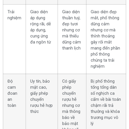
Trải
Giao diện
Giao diện
Giao diện đẹp
nghiệm
áp dụng
thuần tuý,
mắt, phổ thông
rộng rãi, dễ
đẹp tươi
dũng cảm
áp dụng,
nhưng cơ
nhưng cơ mà
cung ứng
mà thiếu
thỉnh thoảng
đa ngôn từ
dũng cảm
gây rối mắt
thanh lịch
mang đến phần
phổ thông
chúng ta trải
nghiệm
Độ
Uy tín, bảo
Có giấy
Bị phổ thông
cam
mật cao,
phép
tổng tổng dân
đoan
giấy phép
chuyển
số nghịch ca
an
chuyển
rượu hễ
cẩm về bài toán
toàn
rượu hễ hợp
nhưng cơ
chậm rãi trả
thức
mà thông
thưởng và khóa
báo về
trương mục vô
bảo mật
lý