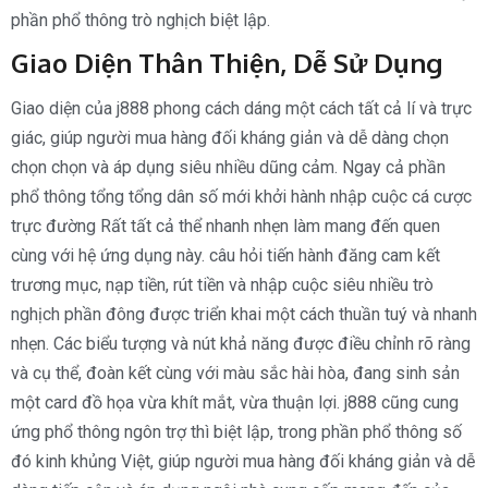
phần phổ thông trò nghịch biệt lập.
Giao Diện Thân Thiện, Dễ Sử Dụng
Giao diện của j888 phong cách dáng một cách tất cả lí và trực
giác, giúp người mua hàng đối kháng giản và dễ dàng chọn
chọn chọn và áp dụng siêu nhiều dũng cảm. Ngay cả phần
phổ thông tổng tổng dân số mới khởi hành nhập cuộc cá cược
trực đường Rất tất cả thể nhanh nhẹn làm mang đến quen
cùng với hệ ứng dụng này. câu hỏi tiến hành đăng cam kết
trương mục, nạp tiền, rút tiền và nhập cuộc siêu nhiều trò
nghịch phần đông được triển khai một cách thuần tuý và nhanh
nhẹn. Các biểu tượng và nút khả năng được điều chỉnh rõ ràng
và cụ thể, đoàn kết cùng với màu sắc hài hòa, đang sinh sản
một card đồ họa vừa khít mắt, vừa thuận lợi. j888 cũng cung
ứng phổ thông ngôn trợ thì biệt lập, trong phần phổ thông số
đó kinh khủng Việt, giúp người mua hàng đối kháng giản và dễ