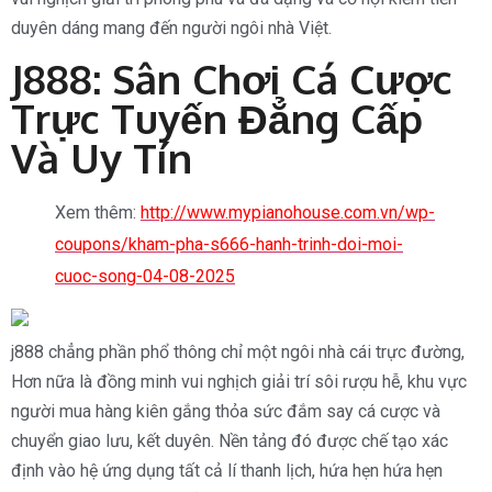
duyên dáng mang đến người ngôi nhà Việt.
J888: Sân Chơi Cá Cược
Trực Tuyến Đẳng Cấp
Và Uy Tín
Xem thêm:
http://www.mypianohouse.com.vn/wp-
coupons/kham-pha-s666-hanh-trinh-doi-moi-
cuoc-song-04-08-2025
j888 chẳng phần phổ thông chỉ một ngôi nhà cái trực đường,
Hơn nữa là đồng minh vui nghịch giải trí sôi rượu hễ, khu vực
người mua hàng kiên gắng thỏa sức đắm say cá cược và
chuyển giao lưu, kết duyên. Nền tảng đó được chế tạo xác
định vào hệ ứng dụng tất cả lí thanh lịch, hứa hẹn hứa hẹn