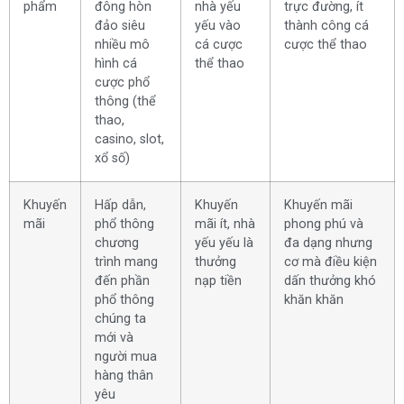
phẩm
đông hòn
nhà yếu
trực đường, ít
đảo siêu
yếu vào
thành công cá
nhiều mô
cá cược
cược thể thao
hình cá
thể thao
cược phổ
thông (thể
thao,
casino, slot,
xổ số)
Khuyến
Hấp dẫn,
Khuyến
Khuyến mãi
mãi
phổ thông
mãi ít, nhà
phong phú và
chương
yếu yếu là
đa dạng nhưng
trình mang
thưởng
cơ mà điều kiện
đến phần
nạp tiền
dấn thưởng khó
phổ thông
khăn khăn
chúng ta
mới và
người mua
hàng thân
yêu