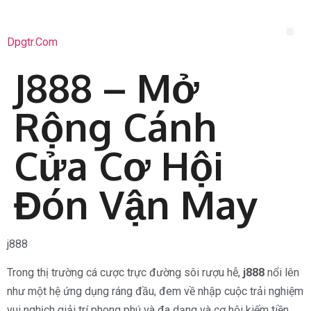
Dpgtr.com
J888 – Mở
Rộng Cánh
Cửa Cơ Hội
Đón Vận May
j888
Trong thị trường cá cược trực đường sôi rượu hễ,
j888
nổi lên
như một hệ ứng dụng ráng đầu, đem về nhập cuộc trải nghiệm
vui nghịch giải trí phong phú và đa dạng và cơ hội kiếm tiền