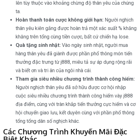
lên tùy thuộc vào khoảng chừng độ thân yêu của chúng
ta.
Hoàn thanh toán cược không giới hạn:
Người nghịch
thân yêu kiên gắng được hoàn trả một xác suất % khăng
khăng trên tổng cùng tiền cược, bất cứ chiến hạ lose.
Quà tặng sinh nhật:
Vào ngày sinh nhật, người mua
hàng thân yêu đã giành được phần phổ thông món tiến
thưởng đặc trưng từ j888, miêu tả sự áp dụng rộng rãi
và biết ơn và tri ân của ngôi nhà cái.
Tham gia siêu nhiều chương trình thành công hiếm:
Người nghịch thân yêu đã sở hữu được cơ hội nhập
cuộc siêu nhiều chương trình thành công hiếm vày j888
địa điểm, cùng với tràn khắp tiến thưởng cực hiếm và cơ
hội chuyển giao lưu, kết duyên cùng với phần phổ thông
tổng tổng dân số nghịch khác.
Các Chương Trình Khuyến Mãi Đặc
Biệt Khác