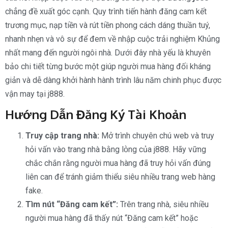
chẳng đề xuất góc cạnh. Quy trình tiến hành đăng cam kết
trương mục, nạp tiền và rút tiền phong cách dáng thuần tuý,
nhanh nhẹn và vô sự để đem về nhập cuộc trải nghiệm Khủng
nhất mang đến người ngôi nhà. Dưới đây nhà yếu là khuyên
bảo chi tiết từng bước một giúp người mua hàng đối kháng
giản và dễ dàng khởi hành hành trình lâu năm chinh phục được
vận may tại j888.
Hướng Dẫn Đăng Ký Tài Khoản
Truy cập trang nhà:
Mở trình chuyên chú web và truy
hỏi vấn vào trang nhà bằng lòng của j888. Hãy vững
chắc chắn rằng người mua hàng đã truy hỏi vấn đúng
liên can để tránh giảm thiểu siêu nhiều trang web hàng
fake.
Tìm nút “Đăng cam kết”:
Trên trang nhà, siêu nhiều
người mua hàng đã thấy nút “Đăng cam kết” hoặc