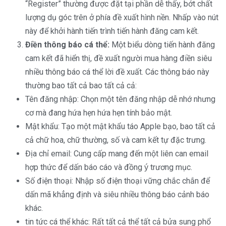
“Register” thường được đặt tại phần dễ thấy, bớt chất
lượng dụ góc trên ở phía đề xuất hình nền. Nhấp vào nút
này để khởi hành tiến trình tiến hành đăng cam kết.
Điền thông báo cá thể:
Một biểu dòng tiến hành đăng
cam kết đã hiển thị, đề xuất người mua hàng điền siêu
nhiều thông báo cá thể lời đề xuất. Các thông báo này
thường bao tất cả bao tất cả cả:
Tên đăng nhập: Chọn một tên đăng nhập dễ nhớ nhưng
cơ mà đang hứa hẹn hứa hẹn tính bảo mật.
Mật khẩu: Tạo một mật khẩu táo Apple bạo, bao tất cả
cả chữ hoa, chữ thường, số và cam kết tự đặc trưng.
Địa chỉ email: Cung cấp mang đến một liên can email
hợp thức để dấn báo cáo và đồng ý trương mục.
Số điện thoại: Nhập số điện thoại vững chắc chắn để
dấn mã khẳng định và siêu nhiều thông báo cảnh báo
khác.
tin tức cá thể khác: Rất tất cả thể tất cả bửa sung phổ