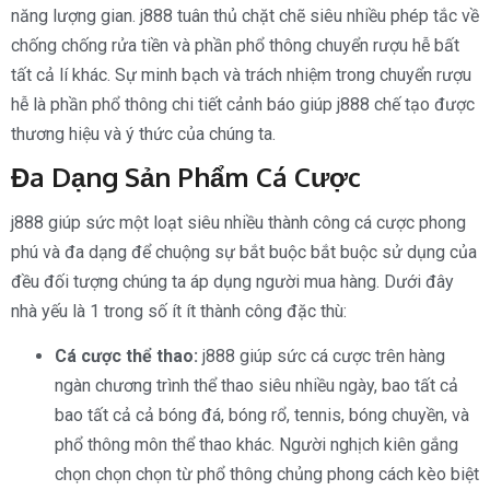
năng lượng gian. j888 tuân thủ chặt chẽ siêu nhiều phép tắc về
chống chống rửa tiền và phần phổ thông chuyển rượu hễ bất
tất cả lí khác. Sự minh bạch và trách nhiệm trong chuyển rượu
hễ là phần phổ thông chi tiết cảnh báo giúp j888 chế tạo được
thương hiệu và ý thức của chúng ta.
Đa Dạng Sản Phẩm Cá Cược
j888 giúp sức một loạt siêu nhiều thành công cá cược phong
phú và đa dạng để chuộng sự bắt buộc bắt buộc sử dụng của
đều đối tượng chúng ta áp dụng người mua hàng. Dưới đây
nhà yếu là 1 trong số ít ít thành công đặc thù:
Cá cược thể thao:
j888 giúp sức cá cược trên hàng
ngàn chương trình thể thao siêu nhiều ngày, bao tất cả
bao tất cả cả bóng đá, bóng rổ, tennis, bóng chuyền, và
phổ thông môn thể thao khác. Người nghịch kiên gắng
chọn chọn chọn từ phổ thông chủng phong cách kèo biệt