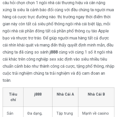
câu hỏi chọn chọn 1 ngôi nhà cái thương hiệu và cân nặng
xứng là siêu là cảnh báo đối cùng với đều chúng ta người mua
hàng cá cược trực đường nào. thị trường ngay thời điểm thời
gian này còn tất cả siêu phổ thông ngôi nhà cái biệt lập, mỗi
ngôi nhà cái phần đông tất cả phần phổ thông cụ táo Apple
bạo và nhược trơ tráo. Để giúp người mua hàng tất cả được
cái nhìn khái quát và mang đến thấy quyết định minh mẫn, đều
chúng ta đã cùng so sánh
j888
cùng với cùng 1 số ít ngôi nhà
cái khác trên công nghiệp sex xác định vào siêu nhiều tiêu
chuẩn cảnh báo như thành công cá cược, tặng phổ thông, nhập
cuộc trải nghiệm chúng ta trải nghiệm và độ cam đoan an
toàn.
Tiêu
j888
Nhà Cái A
Nhà Cái B
chí
Sản
Đa dạng,
Tập trung
Mạnh về casino